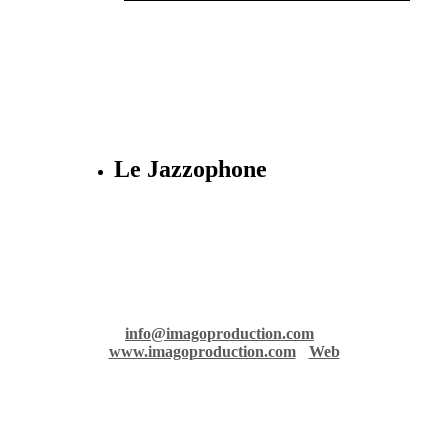
Le Jazzophone
Imago records & production
36 rue Richelmi - 06300 Nice - France
info@imagoproduction.com
-
www.imagoproduction.com
-
Web