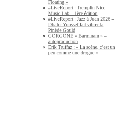
Floating »
#LiveReport : Tremplin Nice
Music Lab – 1ère édition
#LiveReport : Jazz à Juan 2026 –
Dhafer Youssef fait vibrer la
Pinède Gould
GORGONE « Barminam » –
autoproduction
Erik Truffaz : « La scène, c’est un
peu comme une drogue »