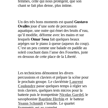
femmes, celle qui nous protègent, que son
chant se fait plus dense, plus intime.
Un des très bons moments est quand
Gustavo
Ovalles
joue d’une sorte de percussion
aquatique, une outre qui émet des bruits d’eau,
qu’il modifie, déforme avec les mains et sur
lesquels
Omar Sosa
fait quelques beaux
arpèges sur le piano à queue (aqueux du coup).
C’est un peu comme une balade en paddle au
soleil couchant dans l’anse des Fossettes, juste
en dessous de cette place de la Liberté.
Les techniciens démontent les divers
percussions et claviers et prépare la scène pour
le prochain groupe. Le claviériste
Laurent
Coulondre
passe quelques temps à régler ses
trois claviers, quelques tests micros pour la
batterie puis le trompettiste
Nicolas Gardel
, le
saxophoniste
Baptiste Herbin
et le batteur
Yoann Schmidt
s’installe. Le quartet
Symmetric est au complet.