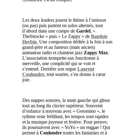
Les deux leaders jouent le thème à l’unisson
(ou pas) puis partent en solos alternés, tout
d’abord dans une compo de
Gardel
, «
TheStrocke » puis « Le Zappy » de
Baptiste
Herbin
. Une composition dédiée à la fois à son
grand-père et au fameux (mais ancien)
animateur radio et chanteur jazz
Zappy Max
.
L’association trompette-sax fonctionne à
merveille, une complicité qui se voit et
s’entend. Derrière son orgue
Laurent
Coulondre
, tout sourire, s’en donne à cœur
joie.
Des nappes sonores, la main gauche qui glisse
tout au long du clavier supérieur. Souvenir
d’enfance à nouveau avec « Geronimo », le
rythme reste frétillant, les tempos sont rapides
et la musique joyeuse et festive. Pour preuve,
ils poursuivent avec « YoYo » un reggae ! Qui
permet à
Coulondre
toutes les fantaisies et à