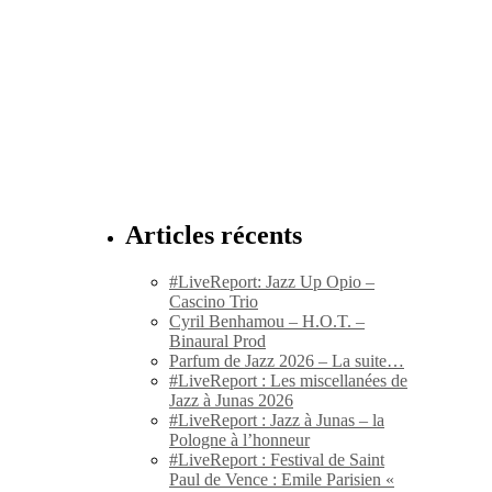
Articles récents
#LiveReport: Jazz Up Opio –
Cascino Trio
Cyril Benhamou – H.O.T. –
Binaural Prod
Parfum de Jazz 2026 – La suite…
#LiveReport : Les miscellanées de
Jazz à Junas 2026
#LiveReport : Jazz à Junas – la
Pologne à l’honneur
#LiveReport : Festival de Saint
Paul de Vence : Emile Parisien «