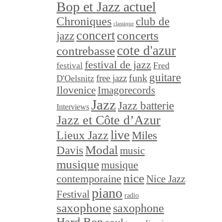
Bop et Jazz actuel
Chroniques
club de
classique
concert
concerts
jazz
cote d'azur
contrebasse
festival de jazz
festival
Fred
guitare
funk
free jazz
D'Oelsnitz
Ilovenice
Imagorecords
Jazz
Jazz batterie
Interviews
Jazz et Côte d’Azur
live
Lieux Jazz
Miles
Modal
Davis
music
musique
musique
nice
contemporaine
Nice Jazz
piano
Festival
radio
saxophone
saxophone
Hard Bop