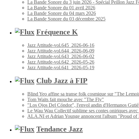
La Bande Sonore du 3 juin 2026 - Spécial Peillon Jazz Fe
La Bande Sonore du 01 avril 2026
La Bande Sonore du 04 mars 2026
La Bande Sonore du 03 décembre 2025
Fréquence K
Jazz Attitude-vol.645_2026-06-16
Jazz Attitude-vol.644_2026-06-09
Jazz Attitude-vol.643_2026-06-02
Jazz Attitude-vol.642_2026-05-26
Jazz Attitude-vol.641_2026-05-19
Club Jazz à FIP
Blind Yeo affine sa transe folk cosmique sur "The Lemoi
Tom Waits fait mouche avec "The Fly"
"Los Ojos Del Cóndor", l'envol andin d'Hermanos Gutié
Le Wau Wau Collectif sublime ses contes oniriques avec
ALA.NI et Adrian Younge annoncent l'album "Proud of
Tendance Jazz