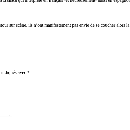
s Batista
qui interprète en français -et heureusement- aussi en espagn
tour sur scène, ils n’ont manifestement pas envie de se coucher alors la
t indiqués avec
*