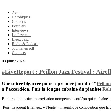
Actus
Chroniques
Concerts
Festivals
Interviews
Le Jazz et…
Lieux Jazz
Radio & Podcast
Journal en pdf
Contacts
03 juillet 2024
#LiveReport : Peillon Jazz Festival : Aire
e
Une soirée bigarrée pour le premier jour du 4
Peillon
à l’accordéon. Puis la fougue cubaine du pianiste
Rol
En intro, une petite improvisation trompette-accordéon qui enchaîne 
Puis, ils jouent le fameux « Neige », magnifique composition que la tro