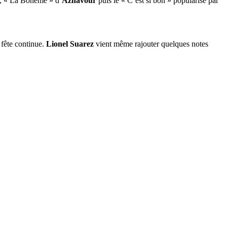
ol, « La Bohème » d’
Aznavour
puis le « C’est si bon » popularisé par
 fête continue.
Lionel Suarez
vient même rajouter quelques notes