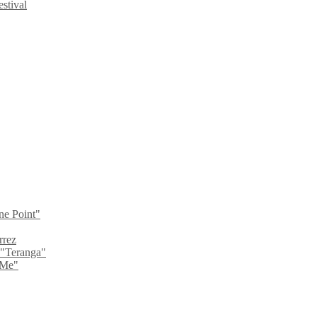
stival
ne Point"
rrez
 "Teranga"
 Me"