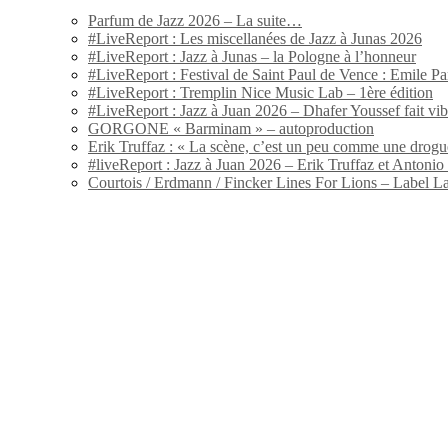
Parfum de Jazz 2026 – La suite…
#LiveReport : Les miscellanées de Jazz à Junas 2026
#LiveReport : Jazz à Junas – la Pologne à l’honneur
#LiveReport : Festival de Saint Paul de Vence : Emile Par
#LiveReport : Tremplin Nice Music Lab – 1ère édition
#LiveReport : Jazz à Juan 2026 – Dhafer Youssef fait vi
GORGONE « Barminam » – autoproduction
Erik Truffaz : « La scène, c’est un peu comme une drogu
#liveReport : Jazz à Juan 2026 – Erik Truffaz et Anton
Courtois / Erdmann / Fincker Lines For Lions – Label L