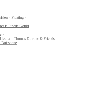
isien « Floating »
brer la Pinède Gould
e »
io Lizana – Thomas Dutronc & Friends
a Buissonne