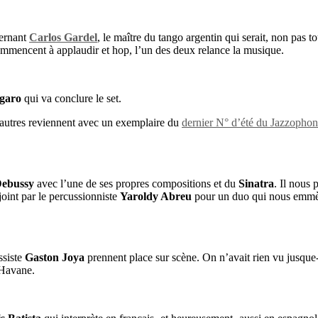
cernant
Carlos Gardel
, le maître du tango argentin qui serait, non pas 
 commencent à applaudir et hop, l’un des deux relance la musique.
garo
qui va conclure le set.
d’autres reviennent avec un exemplaire du
dernier N° d’été du Jazzopho
ebussy
avec l’une de ses propres compositions et du
Sinatra
. Il nous 
ejoint par le percussionniste
Yaroldy Abreu
pour un duo qui nous emmèn
ssiste
Gaston Joya
prennent place sur scène. On n’avait rien vu jusque-
 Havane.