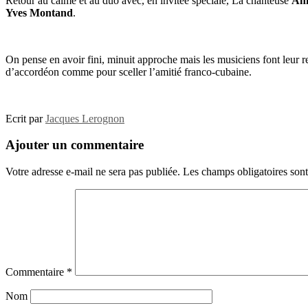
Retour au calme et au duo avec, en invitée spéciale, La chanteuse
Ani
Yves Montand
.
On pense en avoir fini, minuit approche mais les musiciens font leur re
d’accordéon comme pour sceller l’amitié franco-cubaine.
Ecrit par
Jacques Lerognon
Ajouter un commentaire
Votre adresse e-mail ne sera pas publiée.
Les champs obligatoires son
Commentaire
*
Nom