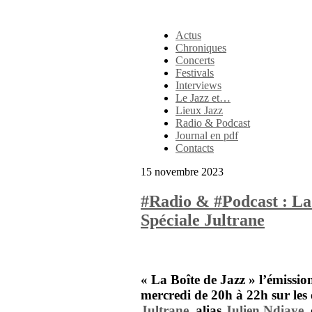
Actus
Chroniques
Concerts
Festivals
Interviews
Le Jazz et…
Lieux Jazz
Radio & Podcast
Journal en pdf
Contacts
15 novembre 2023
#Radio & #Podcast : La
Spéciale Jultrane
« La Boîte de Jazz »
l’émissio
mercredi de 20h à 22h sur les
Jultrane
, alias
Julien Ndiaye
,