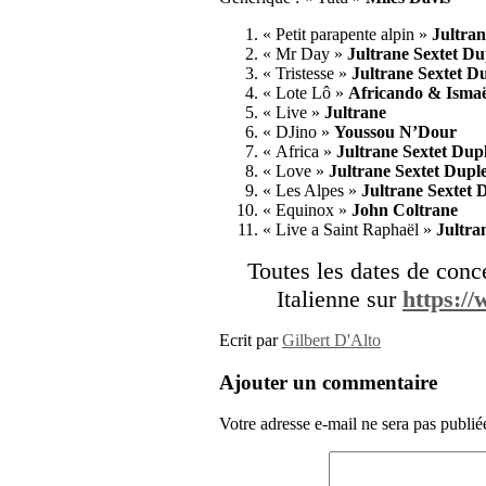
« Petit parapente alpin »
Jultran
« Mr Day »
Jultrane Sextet Du
« Tristesse »
Jultrane Sextet D
« Lote Lô »
Africando & Isma
« Live »
Jultrane
« DJino »
Youssou N’Dour
« Africa »
Jultrane Sextet Dup
« Love »
Jultrane Sextet Dupl
« Les Alpes »
Jultrane Sextet 
« Equinox »
John Coltrane
« Live a Saint Raphaël »
Jultra
Toutes les dates de conce
Italienne sur
https://
Ecrit par
Gilbert D'Alto
Ajouter un commentaire
Votre adresse e-mail ne sera pas publié