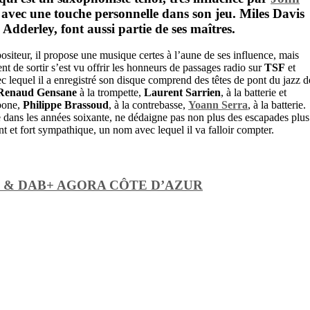
avec une touche personnelle dans son jeu.
Miles Davis
Adderley,
font aussi partie de ses maîtres.
teur, il propose une musique certes à l’aune de ses influence, mais
t de sortir s’est vu offrir les honneurs de passages radio sur
TSF
et
c lequel il a enregistré son disque comprend des têtes de pont du jazz d
Renaud Gensane
à la trompette,
Laurent Sarrien
, à la batterie et
bone,
Philippe Brassoud
, à la contrebasse,
Yoann Serra
, à la batterie.
e dans les années soixante, ne dédaigne pas non plus des escapades plus
et fort sympathique, un nom avec lequel il va falloir compter.
FM & DAB+ AGORA CÔTE D’AZUR