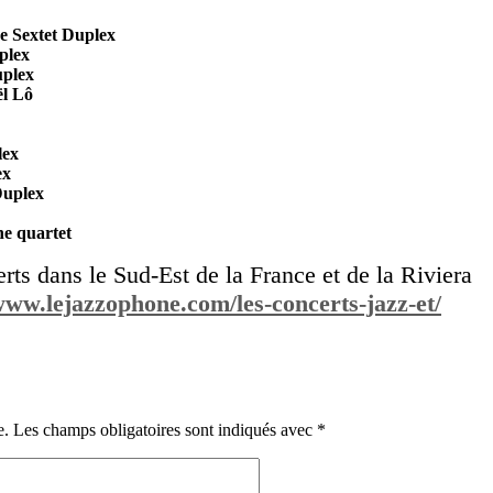
e Sextet Duplex
plex
uplex
ël Lô
lex
ex
Duplex
ne quartet
rts dans le Sud-Est de la France et de la Riviera
www.lejazzophone.com/les-concerts-jazz-et/
e.
Les champs obligatoires sont indiqués avec
*