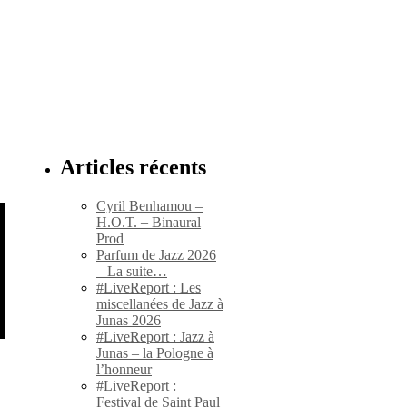
Articles récents
Cyril Benhamou –
H.O.T. – Binaural
Prod
Parfum de Jazz 2026
– La suite…
#LiveReport : Les
miscellanées de Jazz à
Junas 2026
#LiveReport : Jazz à
Junas – la Pologne à
l’honneur
#LiveReport :
Festival de Saint Paul