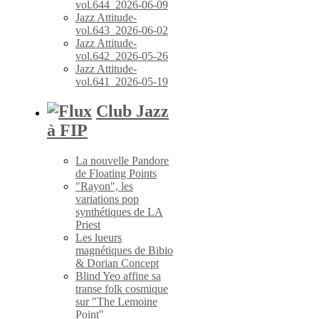
vol.644_2026-06-09
Jazz Attitude-
vol.643_2026-06-02
Jazz Attitude-
vol.642_2026-05-26
Jazz Attitude-
vol.641_2026-05-19
Club Jazz
à FIP
La nouvelle Pandore
de Floating Points
"Rayon", les
variations pop
synthétiques de LA
Priest
Les lueurs
magnétiques de Bibio
& Dorian Concept
Blind Yeo affine sa
transe folk cosmique
sur "The Lemoine
Point"