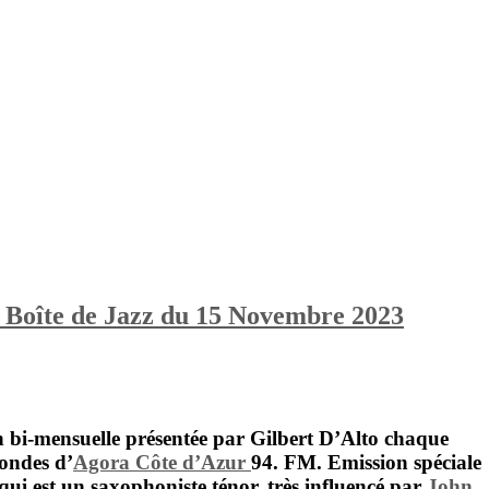
 Boîte de Jazz du 15 Novembre 2023
n bi-mensuelle présentée par
Gilbert D’Alto
chaque
 ondes d’
Agora Côte d’Azur
94. FM. Emission spéciale
 qui est un saxophoniste ténor, très influencé par
John