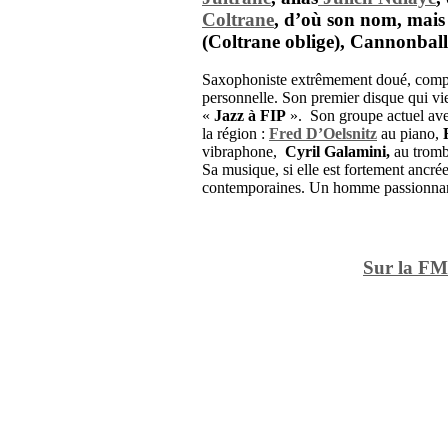
Coltrane
,
d’où son nom, mais 
(
Coltrane
oblige),
Cannonball 
Saxophoniste extrêmement doué, composi
personnelle. Son premier disque qui vien
«
Jazz à FIP
».
Son groupe actuel ave
la région :
Fred D’Oelsnitz
au piano,
vibraphone,
Cyril Galamini,
au trom
Sa musique, si elle est fortement ancré
contemporaines. Un homme passionnant 
Sur la 