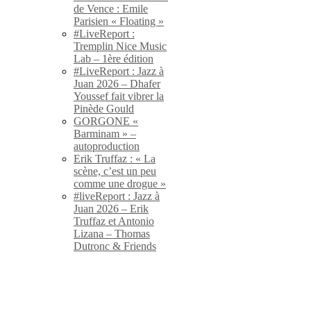
de Vence : Emile
Parisien « Floating »
#LiveReport :
Tremplin Nice Music
Lab – 1ère édition
#LiveReport : Jazz à
Juan 2026 – Dhafer
Youssef fait vibrer la
Pinède Gould
GORGONE «
Barminam » –
autoproduction
Erik Truffaz : « La
scène, c’est un peu
comme une drogue »
#liveReport : Jazz à
Juan 2026 – Erik
Truffaz et Antonio
Lizana – Thomas
Dutronc & Friends