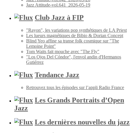
Jazz Attitude-vol.641_2026-05-19
Club Jazz à FIP
"Rayon", les variations pop synthétiques de LA Priest
Les lueurs magnétiques de Bibio & Dorian Concept
Blind Yeo affine sa transe folk cosmique sur "The
Lemoine Point"
Tom Waits fait mouche avec "The Fly"
"Los Ojos Del Cóndor", l'envol andin d'Hermanos
Gutiérrez
Tendance Jazz
Retrouvez tous les épisodes sur l’appli Radio France
Les Grands Portraits d’Open
Jazz
Les dernières nouvelles du jazz