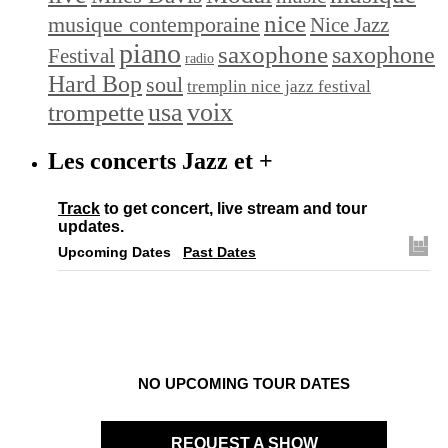
nice
musique contemporaine
Nice Jazz
piano
saxophone
saxophone
Festival
radio
Hard Bop
soul
tremplin nice jazz festival
trompette
usa
voix
Les concerts Jazz et +
Track
to get concert, live stream and tour
updates.
Upcoming Dates
Past Dates
NO UPCOMING TOUR DATES
REQUEST A SHOW