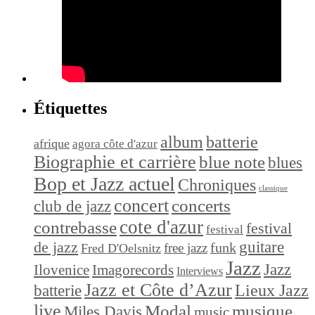
Étiquettes
album
batterie
afrique
agora côte d'azur
Biographie et carrière
blue note
blues
Bop et Jazz actuel
Chroniques
classique
concert
concerts
club de jazz
cote d'azur
contrebasse
festival
festival
de jazz
guitare
funk
free jazz
Fred D'Oelsnitz
Jazz
Jazz
Ilovenice
Imagorecords
Interviews
Jazz et Côte d’Azur
Lieux Jazz
batterie
live
Modal
musique
Miles Davis
music