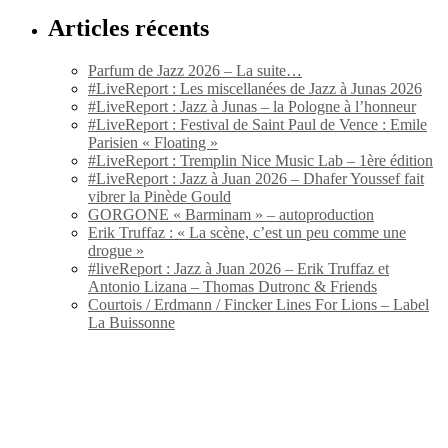
Articles récents
Parfum de Jazz 2026 – La suite…
#LiveReport : Les miscellanées de Jazz à Junas 2026
#LiveReport : Jazz à Junas – la Pologne à l’honneur
#LiveReport : Festival de Saint Paul de Vence : Emile
Parisien « Floating »
#LiveReport : Tremplin Nice Music Lab – 1ère édition
#LiveReport : Jazz à Juan 2026 – Dhafer Youssef fait
vibrer la Pinède Gould
GORGONE « Barminam » – autoproduction
Erik Truffaz : « La scène, c’est un peu comme une
drogue »
#liveReport : Jazz à Juan 2026 – Erik Truffaz et
Antonio Lizana – Thomas Dutronc & Friends
Courtois / Erdmann / Fincker Lines For Lions – Label
La Buissonne