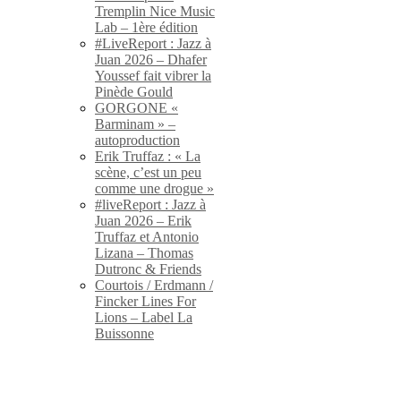
Tremplin Nice Music
Lab – 1ère édition
#LiveReport : Jazz à
Juan 2026 – Dhafer
Youssef fait vibrer la
Pinède Gould
GORGONE «
Barminam » –
autoproduction
Erik Truffaz : « La
scène, c’est un peu
comme une drogue »
#liveReport : Jazz à
Juan 2026 – Erik
Truffaz et Antonio
Lizana – Thomas
Dutronc & Friends
Courtois / Erdmann /
Fincker Lines For
Lions – Label La
Buissonne