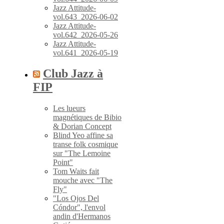
Jazz Attitude-
vol.643_2026-06-02
Jazz Attitude-
vol.642_2026-05-26
Jazz Attitude-
vol.641_2026-05-19
Club Jazz à
FIP
Les lueurs
magnétiques de Bibio
& Dorian Concept
Blind Yeo affine sa
transe folk cosmique
sur "The Lemoine
Point"
Tom Waits fait
mouche avec "The
Fly"
"Los Ojos Del
Cóndor", l'envol
andin d'Hermanos