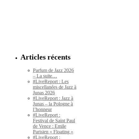
Articles récents
Parfum de Jazz 2026
– La suite…
#LiveReport : Les
miscellanées de Jazz à
Junas 2026
#LiveReport : Jazz à
Junas – la Pologne à
l’honneur
#LiveReport :
Festival de Saint Paul
de Vence : Emile
Parisien « Floating »
#LiveReport :