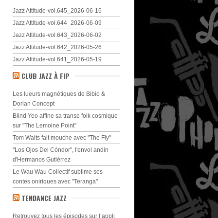
Jazz Attitude-vol.645_2026-06-16
Jazz Attitude-vol.644_2026-06-09
Jazz Attitude-vol.643_2026-06-02
Jazz Attitude-vol.642_2026-05-26
Jazz Attitude-vol.641_2026-05-19
CLUB JAZZ À FIP
Les lueurs magnétiques de Bibio &
Dorian Concept
Blind Yeo affine sa transe folk cosmique
sur "The Lemoine Point"
Tom Waits fait mouche avec "The Fly"
"Los Ojos Del Cóndor", l'envol andin
d'Hermanos Gutiérrez
Le Wau Wau Collectif sublime ses
contes oniriques avec "Teranga"
TENDANCE JAZZ
Retrouvez tous les épisodes sur l’appli