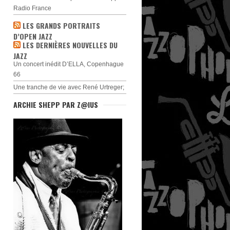
Radio France
LES GRANDS PORTRAITS
D’OPEN JAZZ
LES DERNIÈRES NOUVELLES DU
JAZZ
Un concert inédit D’ELLA, Copenhague
66
Une tranche de vie avec René Urtreger;
ARCHIE SHEPP PAR Z@IUS