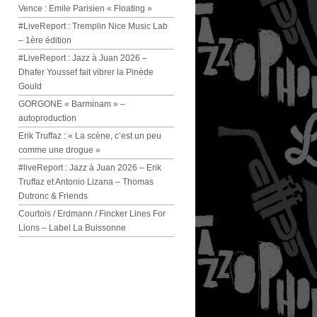
Vence : Emile Parisien « Floating »
#LiveReport : Tremplin Nice Music Lab
– 1ère édition
#LiveReport : Jazz à Juan 2026 –
Dhafer Youssef fait vibrer la Pinède
Gould
GORGONE « Barminam » –
autoproduction
Erik Truffaz : « La scène, c’est un peu
comme une drogue »
#liveReport : Jazz à Juan 2026 – Erik
Truffaz et Antonio Lizana – Thomas
Dutronc & Friends
Courtois / Erdmann / Fincker Lines For
Lions – Label La Buissonne