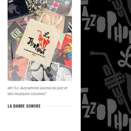
alt="Le Jazzophone journal du jazz et
des musiques cousines"
LA BANDE SONORE