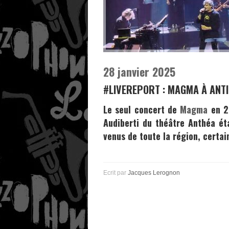
28 janvier 2025
#LIVEREPORT : MAGMA À ANT
Le seul concert de
Magma
en 20
Audiberti du théâtre
Anthéa
éta
venus de toute la région, certai
Ecrit par
Jacques Lerognon