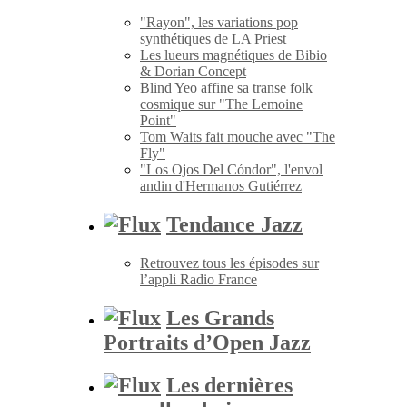
"Rayon", les variations pop
synthétiques de LA Priest
Les lueurs magnétiques de Bibio
& Dorian Concept
Blind Yeo affine sa transe folk
cosmique sur "The Lemoine
Point"
Tom Waits fait mouche avec "The
Fly"
"Los Ojos Del Cóndor", l'envol
andin d'Hermanos Gutiérrez
Tendance Jazz
Retrouvez tous les épisodes sur
l’appli Radio France
Les Grands
Portraits d’Open Jazz
Les dernières