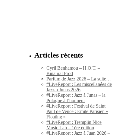
Articles récents
Cyril Benhamou – H.O.T. –
Binaural Prod
Parfum de Jazz 2026 – La suite…
#LiveReport : Les miscellanées de
Jazz à Junas 2026
#LiveReport : Jazz à Junas – la
Pologne à l’honneur
#LiveReport : Festival de Saint
Paul de Vence : Emile Parisien «
Floating »
#LiveReport : Tremplin Nice
Music Lab – 1ère édition
#LiveReport : Jazz à Juan 2026 –