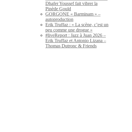
Dhafer Youssef fait vibrer la
Pinède Gould
GORGONE « Barminam » –
autoproduction
Erik Truffaz : « La scène, c’est un
peu comme une drogue »
#liveReport : Jazz à Juan 2026 –
Erik Truffaz et Antonio Lizana –
Thomas Dutronc & Friends