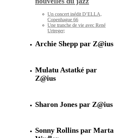
nouvelles du jazz
Un concert inédit D’ELLA,
Copenhague 66
Une tranche de vie avec René
Urtreger;
Archie Shepp par Z@ius
Mulatu Astatké par
Z@ius
Sharon Jones par Z@ius
Sonny Rollins par Marta