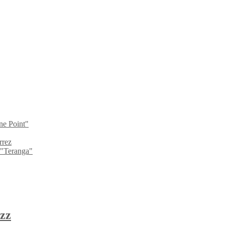
ne Point"
rrez
 "Teranga"
zz