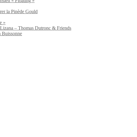
isien « Floating »
brer la Pinède Gould
e »
io Lizana – Thomas Dutronc & Friends
a Buissonne