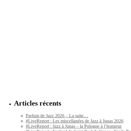
Articles récents
Parfum de Jazz 2026 – La suite…
#LiveReport : Les miscellanées de Jazz à Junas 2026
#LiveReport : Jazz à Junas – la Pologne à l’honneur