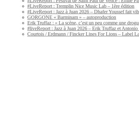
#LiveReport : Festival de Saint Paul de Vence : Emile Par
#LiveReport : Tremplin Nice Music Lab – 1ère édition
#LiveReport : Jazz à Juan 2026 – Dhafer Youssef fait vi
GORGONE « Barminam » – autoproduction
Erik Truffaz : « La scène, c’est un peu comme une drogu
#liveReport : Jazz à Juan 2026 – Erik Truffaz et Anton
Courtois / Erdmann / Fincker Lines For Lions – Label L