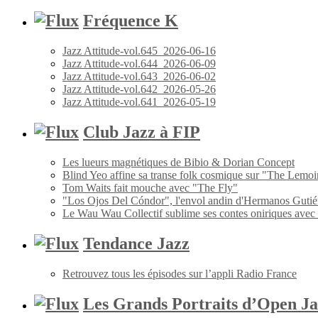
Fréquence K
Jazz Attitude-vol.645_2026-06-16
Jazz Attitude-vol.644_2026-06-09
Jazz Attitude-vol.643_2026-06-02
Jazz Attitude-vol.642_2026-05-26
Jazz Attitude-vol.641_2026-05-19
Club Jazz à FIP
Les lueurs magnétiques de Bibio & Dorian Concept
Blind Yeo affine sa transe folk cosmique sur "The Lemoi
Tom Waits fait mouche avec "The Fly"
"Los Ojos Del Cóndor", l'envol andin d'Hermanos Gutié
Le Wau Wau Collectif sublime ses contes oniriques avec
Tendance Jazz
Retrouvez tous les épisodes sur l’appli Radio France
Les Grands Portraits d’Open Ja