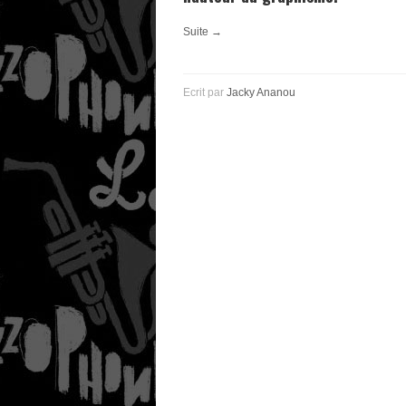
Suite →
Ecrit par
Jacky Ananou