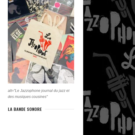
alt="Le Jazzophone journal du jazz et
des musiques cousines"
LA BANDE SONORE