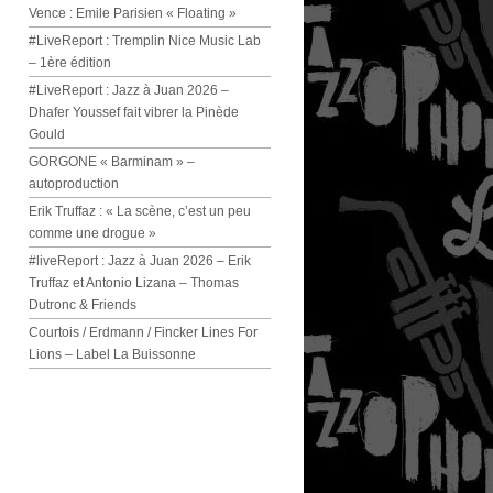
Vence : Emile Parisien « Floating »
#LiveReport : Tremplin Nice Music Lab
– 1ère édition
#LiveReport : Jazz à Juan 2026 –
Dhafer Youssef fait vibrer la Pinède
Gould
GORGONE « Barminam » –
autoproduction
Erik Truffaz : « La scène, c’est un peu
comme une drogue »
#liveReport : Jazz à Juan 2026 – Erik
Truffaz et Antonio Lizana – Thomas
Dutronc & Friends
Courtois / Erdmann / Fincker Lines For
Lions – Label La Buissonne