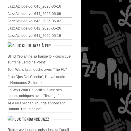
Jazz Attitude-vol.645_2026-06-16
Jazz Attitude-vol.644_2026-06-09
Jazz Attitude-vol.643_2026-06-02
Jazz Attitude-vol.642_2026-05-26
Jazz Attitude-vol.641_2026-05-19
CLUB JAZZ À FIP
Blind Yeo affine sa transe folk cosmique
sur "The Lemoine Point"
Tom Waits fait mouche avec "The Fly"
"Los Ojos Del Cóndor", l'envol andin
d'Hermanos Gutiérrez
Le Wau Wau Collectif sublime ses
contes oniriques avec "Teranga"
ALA.NI et Adrian Younge annoncent
l'album "Proud of Me"
TENDANCE JAZZ
Retrouvez tous les épisodes sur l’appli