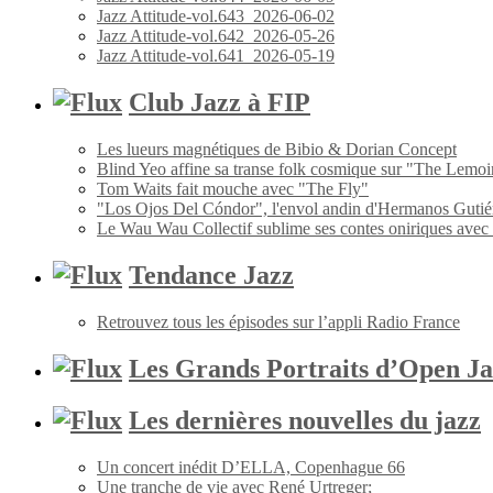
Jazz Attitude-vol.643_2026-06-02
Jazz Attitude-vol.642_2026-05-26
Jazz Attitude-vol.641_2026-05-19
Club Jazz à FIP
Les lueurs magnétiques de Bibio & Dorian Concept
Blind Yeo affine sa transe folk cosmique sur "The Lemoi
Tom Waits fait mouche avec "The Fly"
"Los Ojos Del Cóndor", l'envol andin d'Hermanos Gutié
Le Wau Wau Collectif sublime ses contes oniriques avec
Tendance Jazz
Retrouvez tous les épisodes sur l’appli Radio France
Les Grands Portraits d’Open Ja
Les dernières nouvelles du jazz
Un concert inédit D’ELLA, Copenhague 66
Une tranche de vie avec René Urtreger;