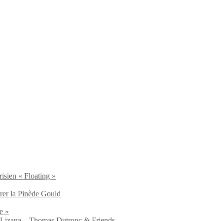
isien « Floating »
brer la Pinède Gould
e »
io Lizana – Thomas Dutronc & Friends