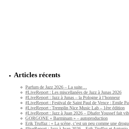
Articles récents
Parfum de Jazz 2026 – La suite…
#LiveReport : Les miscellanées de Jazz à Junas 2026
#LiveReport : Jazz à Junas – la Pologne à l’honneur
#LiveReport : Festival de Saint Paul de Vence : Emile Par
#LiveReport : Tremplin Nice Music Lab – 1ère édition
#LiveReport : Jazz à Juan 2026 – Dhafer Youssef fait vi
GORGONE « Barminam » – autoproduction
Erik Truffaz : « La scène, c’est un peu comme une drogu
#liveReport : Jazz à Juan 2026 – Erik Truffaz et Anton