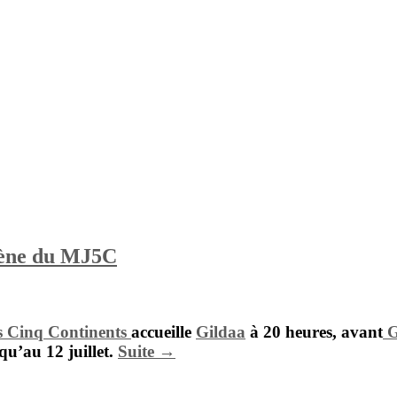
scène du MJ5C
s Cinq Continents
accueille
Gildaa
à 20 heures, avant
G
squ’au 12 juillet.
Suite →