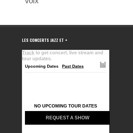
voix
LES CONCERTS JAZZ ET +
Track
to get concert, live stream and
tour updates.
Upcoming Dates
Past Dates
NO UPCOMING TOUR DATES
REQUEST A SHOW