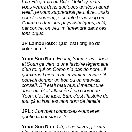
Ella Fitzgerald ou Billie Holiday, mais
vous verrez dans quelques années j’aurai
vieilli, je vous surprendrai peut être…mais
pour le moment, je chante beaucoup en
Corée ou dans les pays asiatiques, et là,
par contre, on veut m ‘entendre dans ces
tons aigus.
JP Lamouroux :
Quel est l’origine de
votre nom ?
Youn Sun Nah
:
En fait, Youn, c’est Jade
et Soun ça vient d’une histoire légendaire
d’un roi qui en Corée n’a pas de nom…Il
gouvernait bien, mais il voulait savoir s’il
pouvait donner un bon ou un mauvais
conseil. S’il était mauvais, il mettait une
Jade qui était attachée à sa couronne…
Youn, c’est le jade, Sun, c’est l’histoire de
tout çà et Nah est mon nom de famille
JPL :
Comment composez-vous et en
quelle circonstance ?
Youn Sun Nah
:
Oh, vous savez, je suis
plus une chanteuse qu’une compositrice,