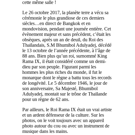
cette même salle !
Le 26 octobre 2017, la planète terre a vécu sa
cérémonie le plus grandiose de ces derniers
siècles…en direct de Bangkok et en
mondovision, pendant une journée entière. Cet
évènement majeur et sans précèdent, c’était les
obsèques, après un an de deuil, du Roi des
Thaïlandais, S.M Bhumibol Adulyadej, décédé
le 13 octobre de l’année précédente, à l’âge de
88 ans. Bien plus qu’un roi, surnommé King
Rama IX, il était considéré comme un demi-
dieu par son peuple. Figurant parmi les
hommes les plus riches du monde, il fut le
monarque dont le règne a battu tous les records
de longévité. Le 5 décembre 1946, le jour de
son anniversaire, Sa Majesté, Bhumibol
Adulyadej, montait sur le trône de Thaïlande
pour un règne de 62 ans.
Par ailleurs, le Roi Rama IX était un vrai artiste
et un ardent défenseur de la culture. Sur les
photos, on le voit toujours avec un appareil
photo autour du cou ou avec un instrument de
musique dans les mains.