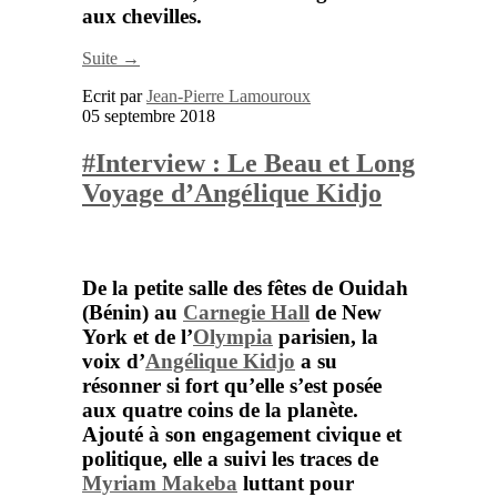
aux chevilles.
Suite →
Ecrit par
Jean-Pierre Lamouroux
05 septembre 2018
#Interview : Le Beau et Long
Voyage d’Angélique Kidjo
De la petite salle des fêtes de Ouidah
(Bénin) au
Carnegie Hall
de
New
York
et de l’
Olympia
parisien, la
voix d’
Angélique Kidjo
a su
résonner si fort qu’elle s’est posée
aux quatre coins de la planète.
Ajouté à son engagement civique et
politique, elle a suivi les traces de
Myriam Makeba
luttant pour