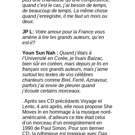
quand c’est le cas, j’ai besoin de temps,
de beaucoup de temps. La même chose
quand j’enregistre, il me faut un mois ou
deux.
JP L
:
Votre amour pour la France vous
amène à lire les grands auteurs, qu’en
est-il?
Youn Sun Nah
:
Quand j’é
tais
à
l’Universit
é
en Cor
ée, je lisais Balzac,
bien sû
r en cor
éen, mais depuis je lis en
français vos grands auteurs, mais j’aime
surtout les textes de vos célèbres
chanteurs comme Brel, Ferré, Aznavour,
parfois j’ai envie de pleurer quand
j’écoute certains morceaux.
. Après ses CD précédant
s
Voyage et
Lento, 4 ans après, elle nous propose She
Moves In en hommage à la musique nord-
américaine, d’ailleurs ce titre était celui
d’un morceau d’un enregistrement en
1990 de Paul Simon. Pour son dernier
CD, la rythmique est magique avec Dan