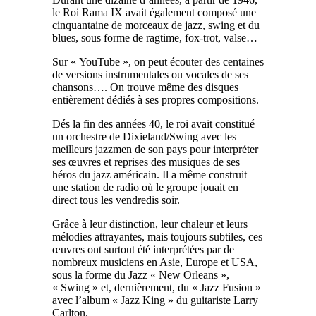
le Roi Rama IX avait également composé une
cinquantaine de morceaux de jazz, swing et du
blues, sous forme de ragtime, fox-trot, valse…
Sur « YouTube », on peut écouter des centaines
de versions instrumentales ou vocales de ses
chansons…. On trouve même des disques
entièrement dédiés à ses propres compositions.
Dés la fin des années 40, le roi avait constitué
un orchestre de Dixieland/Swing avec les
meilleurs jazzmen de son pays pour interpréter
ses œuvres et reprises des musiques de ses
héros du jazz américain. Il a même construit
une station de radio où le groupe jouait en
direct tous les vendredis soir.
Grâce à leur distinction, leur chaleur et leurs
mélodies attrayantes, mais toujours subtiles, ces
œuvres ont surtout été interprétées par de
nombreux musiciens en Asie, Europe et USA,
sous la forme du Jazz « New Orleans »,
« Swing » et, dernièrement, du « Jazz Fusion »
avec l’album « Jazz King » du guitariste Larry
Carlton.