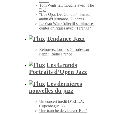
Point"
Tom Waits fait mouche avec "The
Fly"
"Los Ojos Del Cóndor", l'envol
andin d'Hermanos Gutiérrez
Le Wau Wau Collectif sublime ses
contes oniriques avec "Teranga"
Tendance Jazz
Retrouvez tous les épisodes sur
l’appli Radio France
Les Grands
Portraits d’Open Jazz
Les dernières
nouvelles du jazz
Un concert inédit D’ELLA,
Copenhague 66
Une tranche de vie avec René