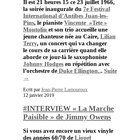
Il est 21 heures 15 ce 23 juillet 1966,
la soirée inaugurale du
7e Festival
International d’Antibes Juan-les-
Pins
, le pianiste
Vincente »Tete »
Montoliu
et son trio accueille une
jeune chanteuse née au Caire,
Lilian
Terry
,
un concert qui va changer
le cours de sa carrière quand elle
aborde ce jour-là le saxophoniste
Johnny Hodges
en répétition avec
l’orchestre de
Duke Ellington..
.
Suite
→
Ecrit par
Jean-Pierre Lamouroux
12 janvier 2019
#INTERVIEW « La Marche
Paisible » de Jimmy Owens
Si vous avez encore un vieux vinyle
des années 60/70 de
Lionel