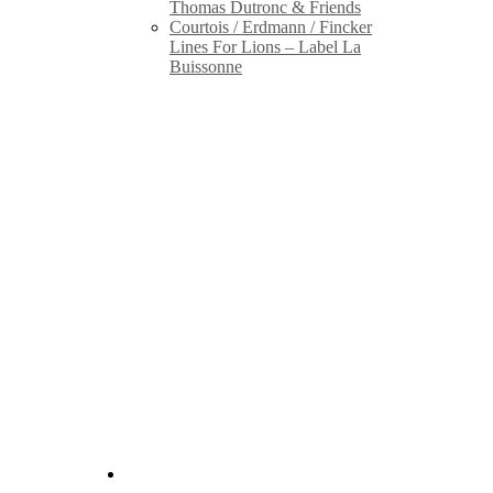
Thomas Dutronc & Friends
Courtois / Erdmann / Fincker
Lines For Lions – Label La
Buissonne