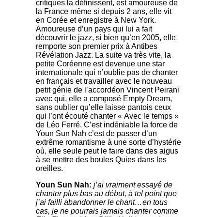
critiques la définissent, est amoureuse de
la France même si depuis 2 ans, elle vit
en Corée et enregistre à New York.
Amoureuse d’un pays qui lui a fait
découvrir le jazz, si bien qu’en 2005, elle
remporte son premier prix à Antibes
Révélation Jazz. La suite va très vite, la
petite Coréenne est devenue une star
internationale qui n’oublie pas de chanter
en français et travailler avec le nouveau
petit génie de l’accordéon Vincent Peirani
avec qui, elle a composé Empty Dream,
sans oublier qu’elle laisse pantois ceux
qui l’ont écouté chanter « Avec le temps »
de L
é
o Ferr
é. C’est indéniable la force de
Youn Sun Nah c’est de passer d’un
extrême romantisme à une sorte d’hysté
rie
o
ù, elle seule peut le faire dans des aigus
à se mettre des boules Quies dans les
oreilles.
Youn Sun Nah
:
j’ai vraiment essayé de
chanter plus bas au dé
but,
à tel point que
j’ai failli abandonn
er
le chant…en tous
cas, je ne pourrais jamais chanter comme