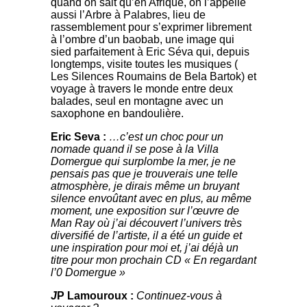
quand on sait qu’en Afrique, on l’appelle
aussi l’Arbre à Palabres, lieu de
rassemblement pour s’exprimer librement
à l’ombre d’un baobab, une image qui
sied parfaitement à Eric Séva qui, depuis
longtemps, visite toutes les musiques (
Les Silences Roumains de Bela Bartok) et
voyage à travers le monde entre deux
balades, seul en montagne avec un
saxophone en bandoulière.
Eric Seva :
…c’est un choc pour un
nomade quand il se pose à la Villa
Domergue qui surplombe la mer, je ne
pensais pas que je trouverais une telle
atmosphère, je dirais même un bruyant
silence envoûtant avec en plus, au même
moment, une exposition sur l’œuvre de
Man Ray où j’ai découvert l’univers très
diversifié de l’artiste, il a été un guide et
une inspiration pour moi et, j’ai déjà un
titre pour mon prochain CD « En regardant
l’0 Domergue »
J
P Lamouroux :
Continuez-vous à