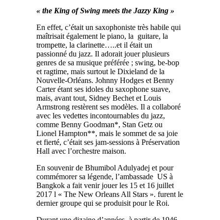
« the King of Swing meets the Jazzy King »
En effet, c’était un saxophoniste très habile qui
maîtrisait également le piano, la guitare, la
trompette, la clarinette…..et il était un
passionné du jazz. Il adorait jouer plusieurs
genres de sa musique préférée ; swing, be-bop
et ragtime, mais surtout le Dixieland de la
Nouvelle-Orléans. Johnny Hodges et Benny
Carter étant ses idoles du saxophone suave,
mais, avant tout, Sidney Bechet et Louis
Armstrong restèrent ses modèles. Il a collaboré
avec les vedettes incontournables du jazz,
comme Benny Goodman*, Stan Getz ou
Lionel Hampton**, mais le sommet de sa joie
et fierté, c’était ses jam-sessions à Préservation
Hall avec l’orchestre maison.
En souvenir de Bhumibol Adulyadej et pour
commémorer sa légende, l’ambassade US à
Bangkok a fait venir jouer les 15 et 16 juillet
2017 l « The New Orleans All Stars ». furent le
dernier groupe qui se produisit pour le Roi.
Durant une dizaine d’années, à partir de 1946,