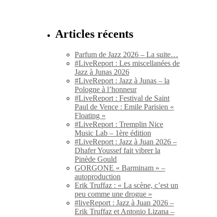
Articles récents
Parfum de Jazz 2026 – La suite…
#LiveReport : Les miscellanées de
Jazz à Junas 2026
#LiveReport : Jazz à Junas – la
Pologne à l’honneur
#LiveReport : Festival de Saint
Paul de Vence : Emile Parisien «
Floating »
#LiveReport : Tremplin Nice
Music Lab – 1ère édition
#LiveReport : Jazz à Juan 2026 –
Dhafer Youssef fait vibrer la
Pinède Gould
GORGONE « Barminam » –
autoproduction
Erik Truffaz : « La scène, c’est un
peu comme une drogue »
#liveReport : Jazz à Juan 2026 –
Erik Truffaz et Antonio Lizana –