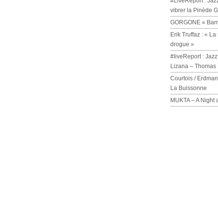
#LiveReport : Jaz
vibrer la Pinède 
GORGONE « Barmi
Erik Truffaz : « 
drogue »
#liveReport : Jazz
Lizana – Thomas 
Courtois / Erdman
La Buissonne
MUKTA – A Night 