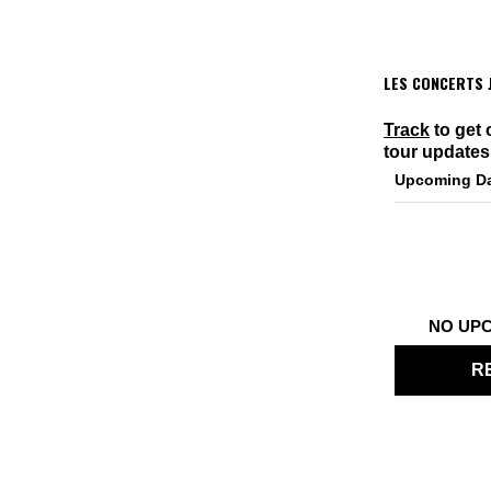
LES CONCERTS J
Track
to get 
tour updates
Upcoming D
NO UP
R