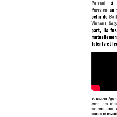
Peirani
à 
Parisien
au 
celui de
Bal
Vincent Seg
part, ils fu
mutuellem
talents et le
Ils ouvrent égal
créant des lien
contemporaine e
douces et envo