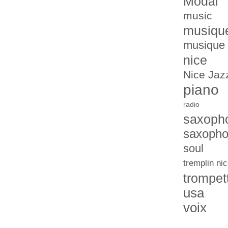
Modal
music
musiqu
musique 
nice
Nice Jazz
piano
radio
saxoph
saxopho
soul
tremplin nic
trompet
usa
voix