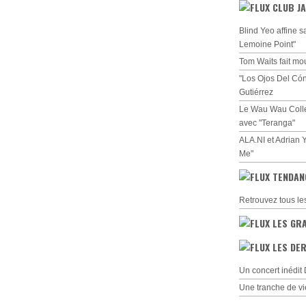
CLUB JA
Blind Yeo affine s
Lemoine Point"
Tom Waits fait mo
"Los Ojos Del Cón
Gutiérrez
Le Wau Wau Collec
avec "Teranga"
ALA.NI et Adrian 
Me"
TENDAN
Retrouvez tous le
LES GR
LES DER
Un concert inédi
Une tranche de vi