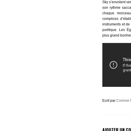
Sky
s’envolent ver
son rythme sacc
chaque morceau 
complices d’étab
instruments et de
poétique.
Les Ég
plus grand bonheu
Ecrit par
Corinne 
AJOUTER UN C