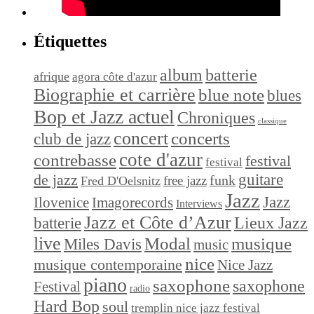
Étiquettes
album
batterie
afrique
agora côte d'azur
Biographie et carrière
blue note
blues
Bop et Jazz actuel
Chroniques
classique
concert
concerts
club de jazz
cote d'azur
contrebasse
festival
festival
de jazz
guitare
funk
free jazz
Fred D'Oelsnitz
Jazz
Jazz
Ilovenice
Imagorecords
Interviews
Jazz et Côte d’Azur
Lieux Jazz
batterie
live
Modal
musique
Miles Davis
music
nice
musique contemporaine
Nice Jazz
piano
saxophone
saxophone
Festival
radio
Hard Bop
soul
tremplin nice jazz festival