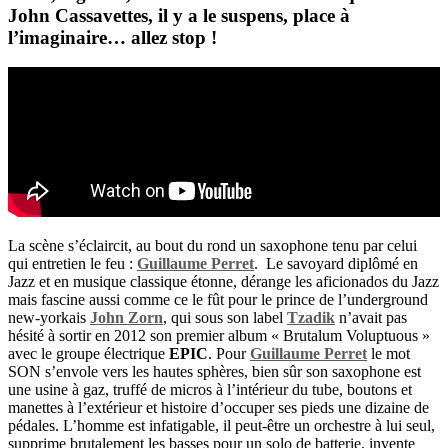
John Cassavettes
, il y a le suspens, place à
l’imaginaire… allez stop !
La scène s’éclaircit, au bout du rond un saxophone tenu par celui
qui entretien le feu :
Guillaume Perret
.
Le savoyard diplômé en
Jazz et en musique classique étonne, dérange les aficionados du Jazz
mais fascine aussi comme ce le fût pour le prince de l’underground
new-yorkais
John Zorn
, qui sous son label
Tzadik
n’avait pas
hésité à sortir en 2012 son premier album « Brutalum Voluptuous »
avec le groupe électrique
EPIC
. Pour
Guillaume Perret
le mot
SON s’envole vers les hautes sphères, bien sûr son saxophone est
une usine à gaz, truffé de micros à l’intérieur du tube, boutons et
manettes à l’extérieur et histoire d’occuper ses pieds une dizaine de
pédales. L’homme est infatigable, il peut-être un orchestre à lui seul,
supprime brutalement les basses pour un solo de batterie, invente