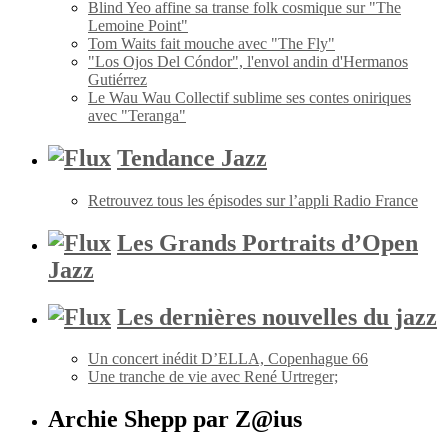
Blind Yeo affine sa transe folk cosmique sur "The
Lemoine Point"
Tom Waits fait mouche avec "The Fly"
"Los Ojos Del Cóndor", l'envol andin d'Hermanos
Gutiérrez
Le Wau Wau Collectif sublime ses contes oniriques
avec "Teranga"
Tendance Jazz
Retrouvez tous les épisodes sur l’appli Radio France
Les Grands Portraits d’Open
Jazz
Les dernières nouvelles du jazz
Un concert inédit D’ELLA, Copenhague 66
Une tranche de vie avec René Urtreger;
Archie Shepp par Z@ius