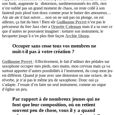
son funk, augmente la
distorsion, surdimensionnés les riffs, rien
n’est oublié pas un grand moment de chaos, on reste collé à son
fauteuil puis plouf tout doux comme pour le baiser des amoureux…
Aïe aïe aïe il faut suivre… non on ne suit pas on plonge, on est
ailleurs, ça fait du bien ! Bien sûr
Guillaume Perret
n’est pas le
précurseur du free Jazz cher a
Ornette Coleman
mais il a su oser ce
que d’autres ne pouvaient imaginer : torturer son instrument, le
becqueter jusqu’à n’en plus finir façon
Archie Shepp
.
Occuper sans cesse tous vos membres ne
nuit-t-il pas à votre création ?
Guillaume Perret
: Effectivement, le fait d’utiliser des pédales sur
saxophone occuper mes pieds, mes mains, mon cerveau mais ça va
surtout apporter d’autres possibilités à l’instrument, du coup mon jeu
est différent. Quand je joue avec une distorsion ou une octave, de la
réverbe, je n’ai pas le même jeu de saxophone. Donc oui ça
s’adapte. J’essaie d’en faire un seul instrument, comme un orgue
d’église un peu.
Par rapport à de nombreux jeunes qui ne
font que leur composition, où on retient
souvent peu de chose, vous il y a quand