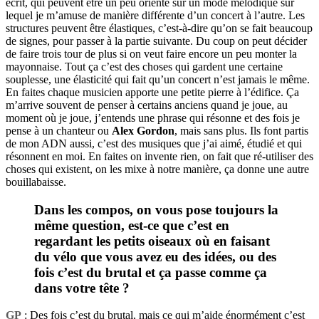
écrit, qui peuvent être un peu orienté sur un mode mélodique sur
lequel je m’amuse de manière différente d’un concert à l’autre. Les
structures peuvent être élastiques, c’est-à-dire qu’on se fait beaucoup
de signes, pour passer à la partie suivante. Du coup on peut décider
de faire trois tour de plus si on veut faire encore un peu monter la
mayonnaise. Tout ça c’est des choses qui gardent une certaine
souplesse, une élasticité qui fait qu’un concert n’est jamais le même.
En faites chaque musicien apporte une petite pierre à l’édifice. Ça
m’arrive souvent de penser à certains anciens quand je joue, au
moment où je joue, j’entends une phrase qui résonne et des fois je
pense à un chanteur ou
Alex Gordon
, mais sans plus. Ils font partis
de mon ADN aussi, c’est des musiques que j’ai aimé, étudié et qui
résonnent en moi. En faites on invente rien, on fait que ré-utiliser des
choses qui existent, on les mixe à notre manière, ça donne une autre
bouillabaisse.
Dans les compos, on vous pose toujours la
même question, est-ce que c’est en
regardant les petits oiseaux où en faisant
du vélo que vous avez eu des idées, ou des
fois c’est du brutal et ça passe comme ça
dans votre tête ?
GP
: Des fois c’est du brutal, mais ce qui m’aide énormément c’est