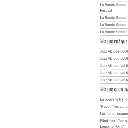
La Bande Sonore d
Festival
La Bande Sonore 
La Bande Sonore
La Bande Sonore
FRÉQUE
Jazz Attitude-vol
Jazz Attitude-vol
Jazz Attitude-vol
Jazz Attitude-vol
Jazz Attitude-vol
CLUB JA
La nouvelle Pando
"Rayon", les varia
Les lueurs magné
Blind Yeo affine s
Lemoine Point"