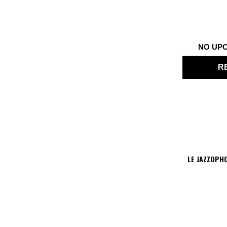
NO UP
R
LE JAZZOPH