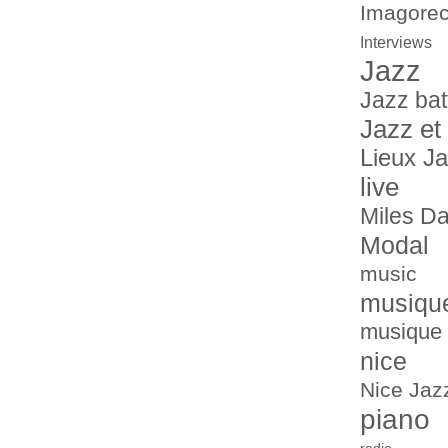
Imagorec
Interviews
Jazz
Jazz bat
Jazz et
Lieux J
live
Miles Da
Modal
music
musiqu
musique 
nice
Nice Jazz
piano