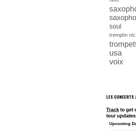
radio
saxoph
saxopho
soul
tremplin nic
trompet
usa
voix
LES CONCERTS J
Track
to get 
tour updates
Upcoming D