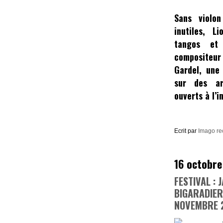
Sans violon
inutiles,
Li
tangos et
composite
Gardel,
une c
sur des ar
ouverts à l’
Ecrit par
Imago re
16 octobre
FESTIVAL : 
BIGARADIER
NOVEMBRE 