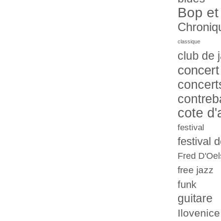
Bop et
Chroniq
classique
club de 
concert
concert
contreb
cote d'
festival
festival 
Fred D'Oel
free jazz
funk
guitare
Ilovenice