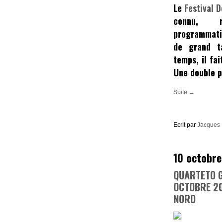
Le
Festival 
connu, 
programmatio
de grand ta
temps, il fai
Une double p
Suite →
Ecrit par
Jacques
10 octobre
QUARTETO G
OCTOBRE 20
NORD