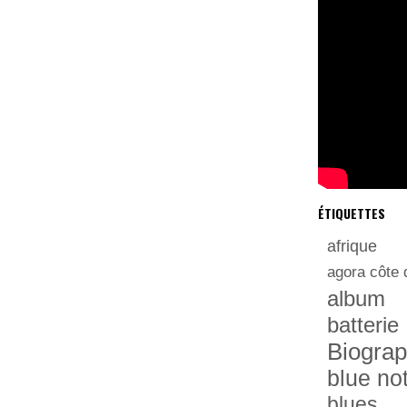
ÉTIQUETTES
afrique
agora côte 
album
batterie
Biograp
blue no
blues