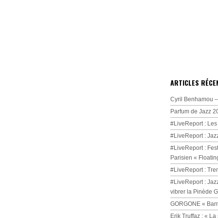
ARTICLES RÉCE
Cyril Benhamou – 
Parfum de Jazz 2
#LiveReport : Les
#LiveReport : Jaz
#LiveReport : Fest
Parisien « Floatin
#LiveReport : Tre
#LiveReport : Jaz
vibrer la Pinède 
GORGONE « Barmi
Erik Truffaz : « 