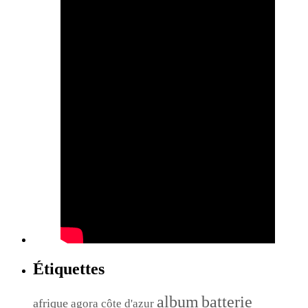
Étiquettes
album
batterie
afrique
agora côte d'azur