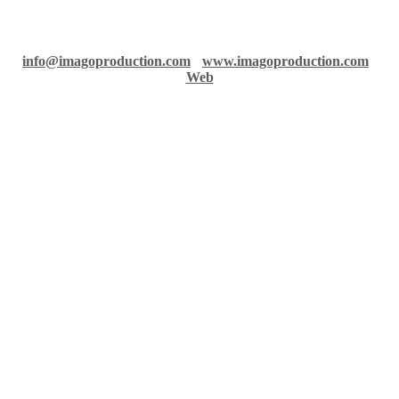
Imago records & production
36 rue Richelmi - 06300 Nice - France
info@imagoproduction.com
-
www.imagoproduction.com
-
Web