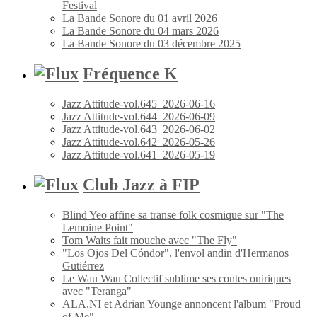
Festival
La Bande Sonore du 01 avril 2026
La Bande Sonore du 04 mars 2026
La Bande Sonore du 03 décembre 2025
Fréquence K
Jazz Attitude-vol.645_2026-06-16
Jazz Attitude-vol.644_2026-06-09
Jazz Attitude-vol.643_2026-06-02
Jazz Attitude-vol.642_2026-05-26
Jazz Attitude-vol.641_2026-05-19
Club Jazz à FIP
Blind Yeo affine sa transe folk cosmique sur "The
Lemoine Point"
Tom Waits fait mouche avec "The Fly"
"Los Ojos Del Cóndor", l'envol andin d'Hermanos
Gutiérrez
Le Wau Wau Collectif sublime ses contes oniriques
avec "Teranga"
ALA.NI et Adrian Younge annoncent l'album "Proud
of Me"