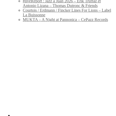
#liveReport : Jazz à Juan 2026 – Erik Truffaz et
Antonio Lizana – Thomas Dutronc & Friends
Courtois / Erdmann / Fincker Lines For Lions – Label
La Buissonne
MUKTA – A Night at Pannonica – CePazz Records