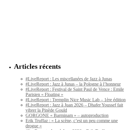
Articles récents
#LiveReport : Les miscellanées de Jazz à Junas
#LiveReport : Jazz à Junas – la Pologne à l’honneur
#LiveReport : Festival de Saint Paul de Vence : Emile
Parisien « Floating »
#LiveReport : Tremplin Nice Music Lab – 1ère édition
#LiveReport : Jazz à Juan 2026 – Dhafer Youssef fait
vibrer la Pinède Gould
GORGONE « Barminam » – autoproduction
Erik Truffaz : « La scène, c’est un peu comme une
drogue »