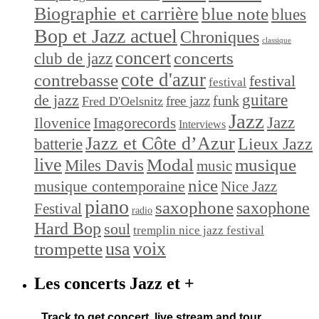
Biographie et carrière
blue note
blues
Bop et Jazz actuel
Chroniques
classique
concert
concerts
club de jazz
cote d'azur
contrebasse
festival
festival
de jazz
guitare
funk
free jazz
Fred D'Oelsnitz
Jazz
Jazz
Ilovenice
Imagorecords
Interviews
Jazz et Côte d’Azur
Lieux Jazz
batterie
live
Modal
musique
Miles Davis
music
nice
musique contemporaine
Nice Jazz
piano
saxophone
saxophone
Festival
radio
Hard Bop
soul
tremplin nice jazz festival
trompette
usa
voix
Les concerts Jazz et +
Track
to get concert, live stream and tour