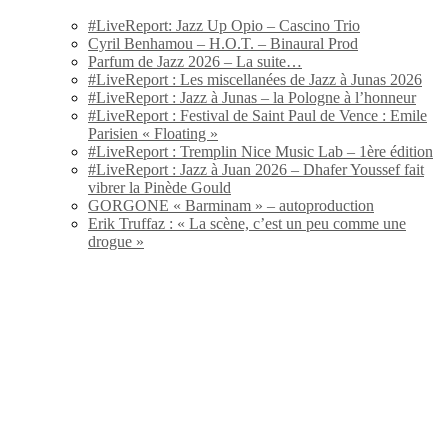
#LiveReport: Jazz Up Opio – Cascino Trio
Cyril Benhamou – H.O.T. – Binaural Prod
Parfum de Jazz 2026 – La suite…
#LiveReport : Les miscellanées de Jazz à Junas 2026
#LiveReport : Jazz à Junas – la Pologne à l’honneur
#LiveReport : Festival de Saint Paul de Vence : Emile
Parisien « Floating »
#LiveReport : Tremplin Nice Music Lab – 1ère édition
#LiveReport : Jazz à Juan 2026 – Dhafer Youssef fait
vibrer la Pinède Gould
GORGONE « Barminam » – autoproduction
Erik Truffaz : « La scène, c’est un peu comme une
drogue »