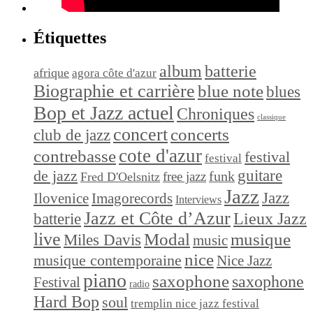
Étiquettes
album
batterie
afrique
agora côte d'azur
Biographie et carrière
blue note
blues
Bop et Jazz actuel
Chroniques
classique
concert
concerts
club de jazz
cote d'azur
contrebasse
festival
festival
de jazz
guitare
funk
free jazz
Fred D'Oelsnitz
Jazz
Jazz
Ilovenice
Imagorecords
Interviews
Jazz et Côte d’Azur
Lieux Jazz
batterie
live
Modal
musique
Miles Davis
music
nice
musique contemporaine
Nice Jazz
piano
saxophone
saxophone
Festival
radio
Hard Bop
soul
tremplin nice jazz festival