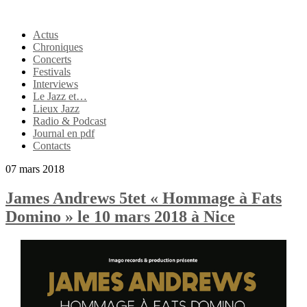
Actus
Chroniques
Concerts
Festivals
Interviews
Le Jazz et…
Lieux Jazz
Radio & Podcast
Journal en pdf
Contacts
07 mars 2018
James Andrews 5tet « Hommage à Fats
Domino » le 10 mars 2018 à Nice