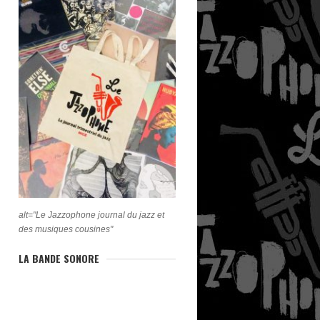
alt="Le Jazzophone journal du jazz et
des musiques cousines"
LA BANDE SONORE