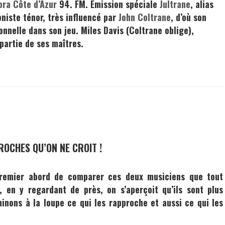
ora Côte d’Azur
94. FM. Emission spéciale
Jultrane
, alias
oniste ténor, très influencé par
John Coltrane
,
d’où son
onnelle dans son jeu.
Miles Davis
(
Coltrane
oblige),
partie de ses maîtres.
ROCHES QU’ON NE CROIT !
premier abord de comparer ces deux musiciens que tout
 en y regardant de près, on s’aperçoit qu’ils sont plus
inons à la loupe ce qui les rapproche et aussi ce qui les