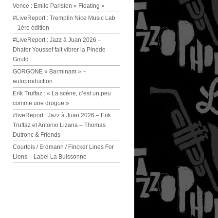
Vence : Emile Parisien « Floating »
#LiveReport : Tremplin Nice Music Lab
– 1ère édition
#LiveReport : Jazz à Juan 2026 –
Dhafer Youssef fait vibrer la Pinède
Gould
GORGONE « Barminam » –
autoproduction
Erik Truffaz : « La scène, c’est un peu
comme une drogue »
#liveReport : Jazz à Juan 2026 – Erik
Truffaz et Antonio Lizana – Thomas
Dutronc & Friends
Courtois / Erdmann / Fincker Lines For
Lions – Label La Buissonne