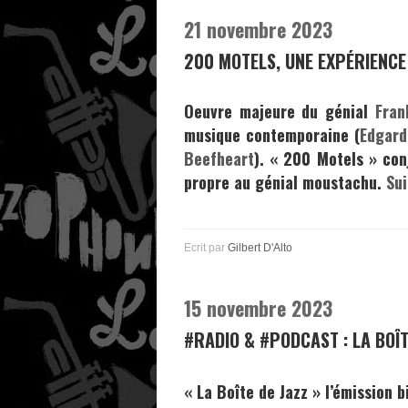
21 novembre 2023
200 MOTELS, UNE EXPÉRIENCE 
Oeuvre majeure du génial
Fran
musique contemporaine (
Edgard
Beefheart
). « 200 Motels » con
propre au génial moustachu.
Su
Ecrit par
Gilbert D'Alto
15 novembre 2023
#RADIO & #PODCAST : LA BOÎ
« La Boîte de Jazz »
l’émission 