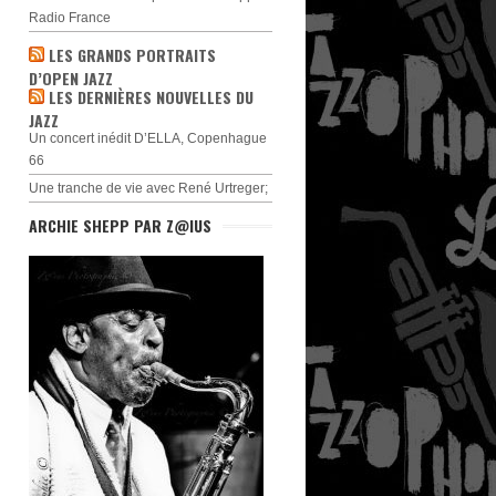
Radio France
LES GRANDS PORTRAITS
D’OPEN JAZZ
LES DERNIÈRES NOUVELLES DU
JAZZ
Un concert inédit D’ELLA, Copenhague
66
Une tranche de vie avec René Urtreger;
ARCHIE SHEPP PAR Z@IUS