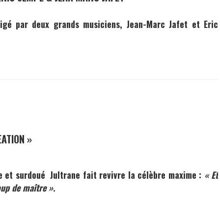
rigé par deux grands musiciens,
Jean-Marc Jafet
et
Eric
EATION »
ne et surdoué
Jultrane
fait revivre la célèbre maxime :
« Et
oup de maître ».