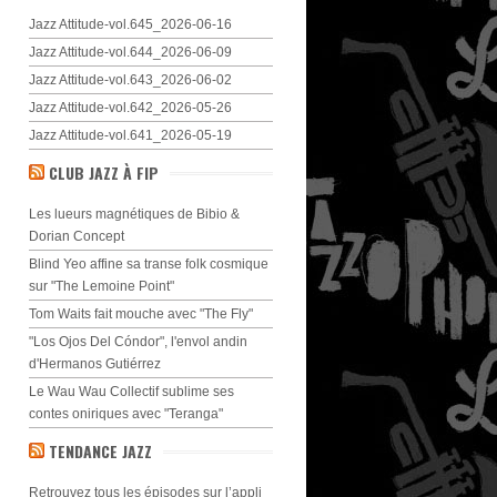
Jazz Attitude-vol.645_2026-06-16
Jazz Attitude-vol.644_2026-06-09
Jazz Attitude-vol.643_2026-06-02
Jazz Attitude-vol.642_2026-05-26
Jazz Attitude-vol.641_2026-05-19
CLUB JAZZ À FIP
Les lueurs magnétiques de Bibio &
Dorian Concept
Blind Yeo affine sa transe folk cosmique
sur "The Lemoine Point"
Tom Waits fait mouche avec "The Fly"
"Los Ojos Del Cóndor", l'envol andin
d'Hermanos Gutiérrez
Le Wau Wau Collectif sublime ses
contes oniriques avec "Teranga"
TENDANCE JAZZ
Retrouvez tous les épisodes sur l’appli