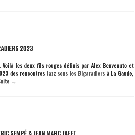
ARADIERS 2023
 Voilà les deux fils rouges définis par
Alex Benvenuto
et
2023 des rencontres
Jazz sous les Bigaradiers
à La Gaude,
Suite →
ERIC SEMPÉ & JEAN MARC JAFET