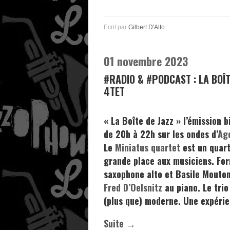
Ecrit par
Gilbert D'Alto
01 novembre 2023
#RADIO & #PODCAST : LA BOÎ
4TET
« La Boîte de Jazz »
l’émission 
de 20h à 22h sur les ondes d’
Ag
Le
Miniatus quartet
est un quart
grande place aux musiciens. Fo
saxophone alto et
Basile Mouto
Fred D’Oelsnitz
au piano. Le trio
(plus que) moderne. Une expérie
Suite →