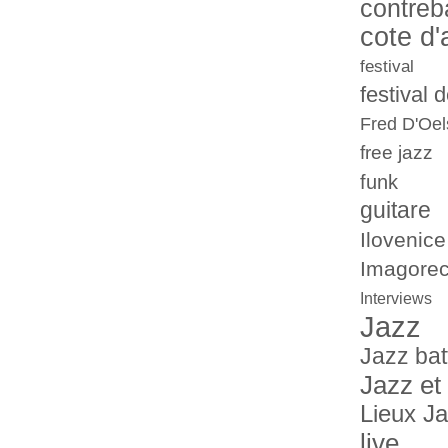
contreb
cote d'
festival
festival 
Fred D'Oel
free jazz
funk
guitare
Ilovenice
Imagorec
Interviews
Jazz
Jazz bat
Jazz et
Lieux J
live