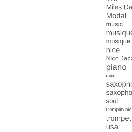
Miles Da
Modal
music
musiqu
musique 
nice
Nice Jazz
piano
radio
saxoph
saxopho
soul
tremplin nic
trompet
usa