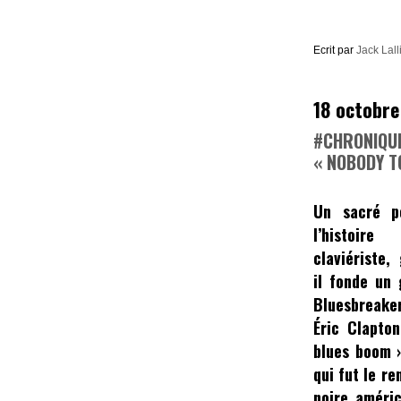
Ecrit par
Jack Lall
18 octobre
#CHRONIQUE
« NOBODY T
Un sacré p
l’histoire
claviériste,
il fonde un
Bluesbreak
Éric Clapton
blues boom 
qui fut le r
noire améric