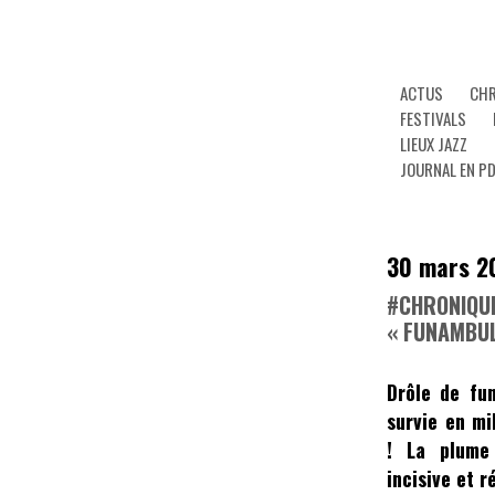
ACTUS
CHR
FESTIVALS
LIEUX JAZZ
JOURNAL EN P
30 mars 2
#CHRONIQUE
« FUNAMBU
Drôle de fu
survie en mi
! La plum
incisive et r