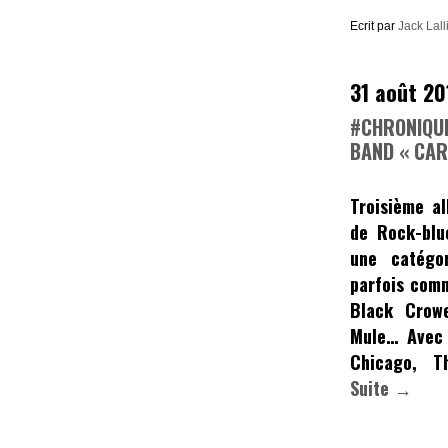
Ecrit par
Jack Lall
31 août 20
#CHRONIQUE
BAND « CAR
Troisième a
de Rock-blu
une catégo
parfois co
Black Crowe
Mule…
Avec 
Chicago, T
Suite →