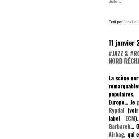
Suite →
Ecrit par
Jack Lall
11 janvier 
#JAZZ & #R
NORD RÉCHA
La scène nor
remarquable
populaires,
Europe… Je 
Rypdal
(voir
label
ECM
)
Garbarek
… O
Airbag
, qui 