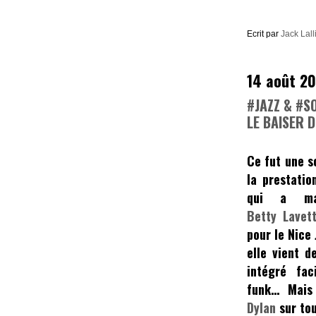
Ecrit par
Jack Lall
14 août 2
#JAZZ & #SO
LE BAISER D
Ce fut une s
la prestati
qui a ma
Betty Lavet
pour le
Nice 
elle vient d
intégré fac
funk… Mais
Dylan
sur tou