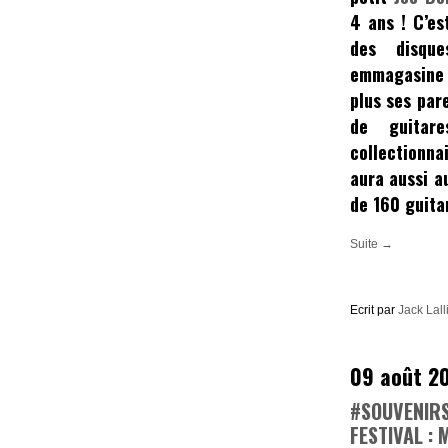
4 ans ! C’es
des disqu
emmagasine 
plus ses par
de guitar
collectionna
aura aussi a
de 160 guitar
Suite →
Ecrit par
Jack Lall
09 août 2
#SOUVENIRS
FESTIVAL :