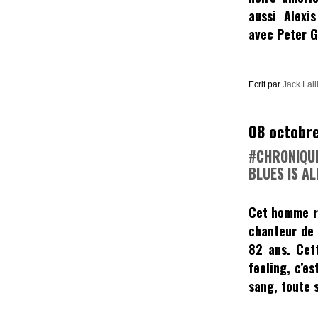
aussi
Alexi
avec
Peter 
Ecrit par
Jack Lall
08 octobr
#CHRONIQUE
BLUES IS AL
Cet homme ra
chanteur de 
82 ans. Cet
feeling, c’es
sang, toute 