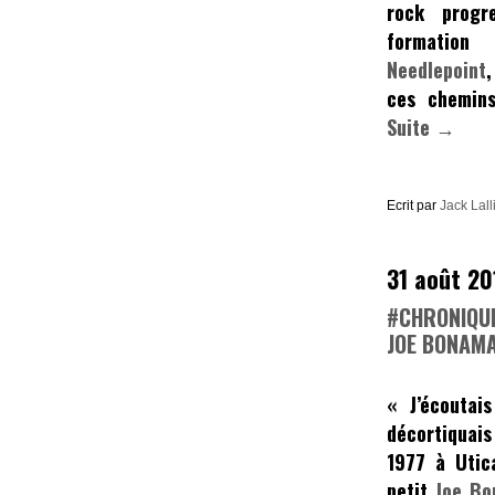
rock progr
formation 
Needlepoint
ces chemins
Suite →
Ecrit par
Jack Lall
31 août 20
#CHRONIQUE
JOE BONAMA
« J’écoutai
décortiqua
1977 à Utic
petit
Joe
Bo