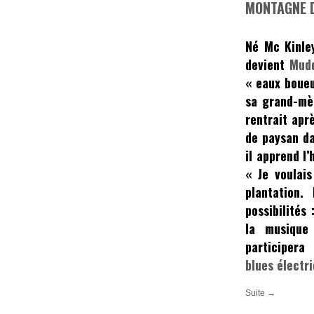
MONTAGNE 
Né
Mc Kinle
devient
Mud
« eaux boue
sa grand-mèr
rentrait apr
de paysan d
il apprend l
« Je voulais
plantation. 
possibilités 
la musique
participe
blues électr
Suite →