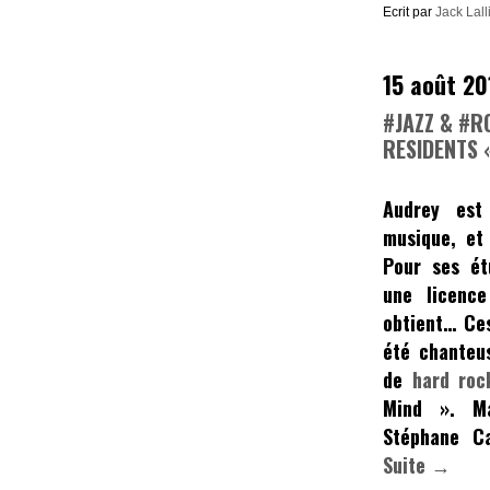
Ecrit par
Jack Lall
15 août 20
#JAZZ & #R
RESIDENTS 
Audrey
est 
musique, et
Pour ses étu
une licence
obtient… Ces
été chanteu
de
hard roc
Mind ». Ma
Stéphane C
Suite →