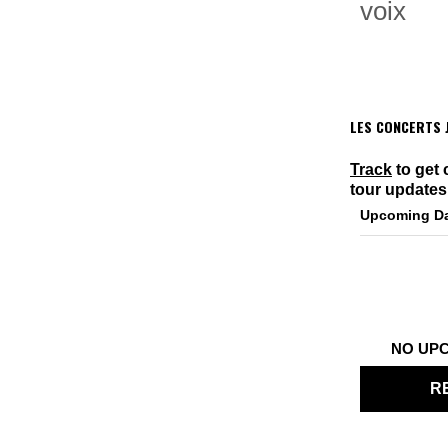
voix
LES CONCERTS J
Track
to get 
tour updates
Upcoming D
NO UP
R