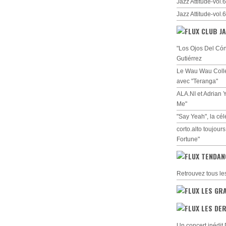
Jazz Attitude-vol
Jazz Attitude-vol
CLUB JA
"Los Ojos Del Cón
Gutiérrez
Le Wau Wau Collec
avec "Teranga"
ALA.NI et Adrian 
Me"
"Say Yeah", la cé
corto.alto toujour
Fortune"
TENDAN
Retrouvez tous le
LES GR
LES DER
Un concert inédi