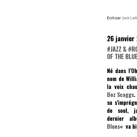
Ecrit par
Jack Lall
26 janvier
#JAZZ & #R
OF THE BLU
Né dans l’Oh
nom de
Will
la voix cha
Boz Scaggs
.
su s’imprégn
de soul, ja
dernier 
Blues
«
va bi