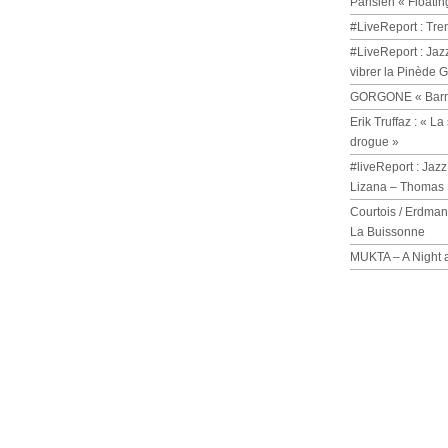
Parisien « Floatin
#LiveReport : Tre
#LiveReport : Jaz
vibrer la Pinède 
GORGONE « Barmi
Erik Truffaz : « 
drogue »
#liveReport : Jazz
Lizana – Thomas 
Courtois / Erdman
La Buissonne
MUKTA – A Night 