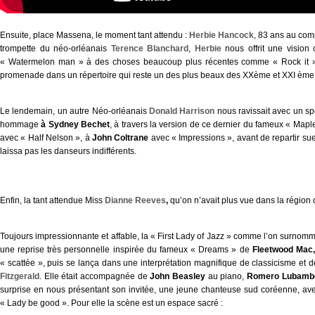
Ensuite, place Massena, le moment tant attendu :
Herbie Hancock
, 83 ans au com
trompette du néo-orléanais
Terence Blanchard
,
Herbie
nous offrit une vision
« Watermelon man » à des choses beaucoup plus récentes comme « Rock it » 
promenade dans un répertoire qui reste un des plus beaux des XXème et XXI ème 
Le lendemain, un autre Néo-orléanais
Donald Harrison
nous ravissait avec un spe
hommage
à Sydney Bechet
, à travers la version de ce dernier du fameux « Mapl
avec « Half Nelson », à
John Coltrane
avec « Impressions », avant de repartir su
laissa pas les danseurs indifférents.
Enfin, la tant attendue Miss
Dianne Reeves
,
qu’on n’avait plus vue dans la régio
Toujours impressionnante et affable, la « First Lady of Jazz » comme l’on surnom
une reprise très personnelle inspirée du fameux « Dreams » de
Fleetwood Mac
« scattée », puis se lança dans une interprétation magnifique de classicisme e
Fitzgerald
. Elle était accompagnée de
John Beasley
au piano,
Romero Lubamb
surprise en nous présentant son invitée, une jeune chanteuse sud coréenne, avec 
« Lady be good ». Pour elle la scène est un espace sacré :