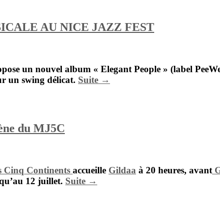
ICALE AU NICE JAZZ FEST
 propose un nouvel album « Elegant People » (label Pee
ur un swing délicat.
Suite →
scène du MJ5C
s Cinq Continents
accueille
Gildaa
à 20 heures, avant
G
squ’au 12 juillet.
Suite →