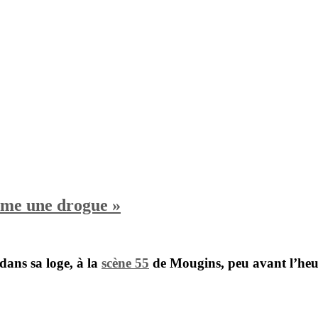
omme une drogue »
dans sa loge,
à
la
sc
è
ne 55
de Mougins, peu avant l’heu