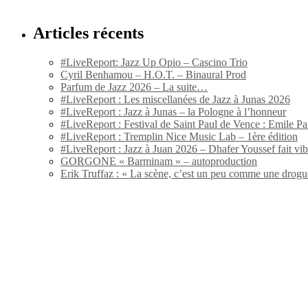
Articles récents
#LiveReport: Jazz Up Opio – Cascino Trio
Cyril Benhamou – H.O.T. – Binaural Prod
Parfum de Jazz 2026 – La suite…
#LiveReport : Les miscellanées de Jazz à Junas 2026
#LiveReport : Jazz à Junas – la Pologne à l’honneur
#LiveReport : Festival de Saint Paul de Vence : Emile Par
#LiveReport : Tremplin Nice Music Lab – 1ère édition
#LiveReport : Jazz à Juan 2026 – Dhafer Youssef fait vi
GORGONE « Barminam » – autoproduction
Erik Truffaz : « La scène, c’est un peu comme une drogu