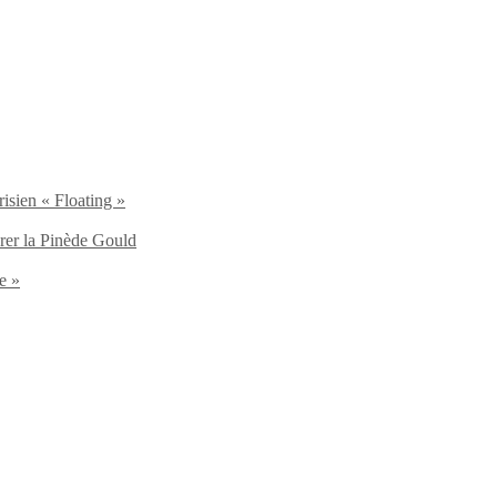
isien « Floating »
brer la Pinède Gould
e »