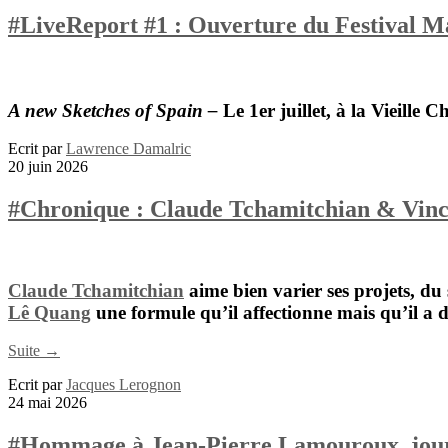
#LiveReport #1 : Ouverture du Festival Ma
A new Sketches of Spain –
Le 1er juillet, à la Vieille C
Ecrit par
Lawrence Damalric
20 juin 2026
#Chronique : Claude Tchamitchian & Vince
Claude Tchamitchian
aime bien varier ses projets, du
Lê Quang
une formule qu’il affectionne mais qu’il a d
Suite →
Ecrit par
Jacques Lerognon
24 mai 2026
#Hommage à Jean-Pierre Lamouroux, journal