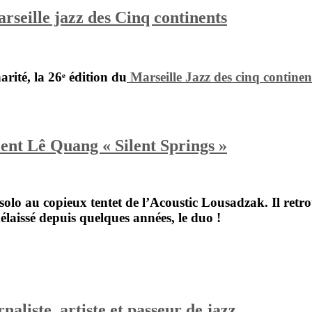
rseille jazz des Cinq continents
harité, la 26ᵉ édition du
Marseille Jazz des cinq continen
nt Lê Quang « Silent Springs »
 solo au copieux tentet de l’Acoustic Lousadzak. Il ret
élaissé depuis quelques années, le duo !
iste, artiste et passeur de jazz