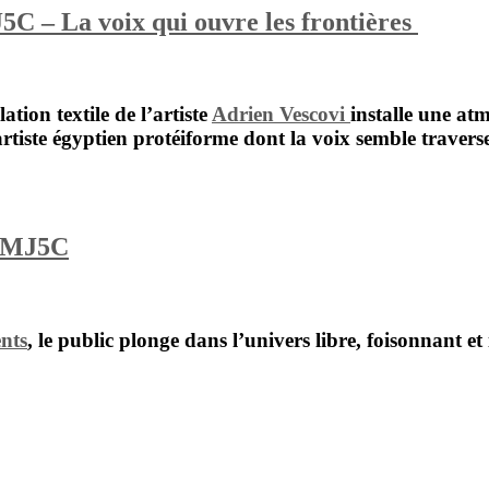
C – La voix qui ouvre les frontières
lation textile de l’artiste
Adrien Vescovi
installe une at
rtiste égyptien protéiforme dont la voix semble traverser
u MJ5C
nts
, le public plonge dans l’univers libre, foisonnant et