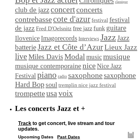
Chroniques
classique
concert
concerts
club de jazz
cote d'azur
contrebasse
festival
festival
de jazz
guitare
funk
free jazz
Fred D'Oelsnitz
Jazz
Jazz
Ilovenice
Imagorecords
Interviews
Jazz et Côte d’Azur
Lieux Jazz
batterie
live
Modal
musique
Miles Davis
music
nice
musique contemporaine
Nice Jazz
piano
saxophone
saxophone
Festival
radio
Hard Bop
soul
tremplin nice jazz festival
trompette
usa
voix
Les concerts Jazz et +
Track
to get concert, live stream and tour
updates.
Upcoming Dates
Past Dates