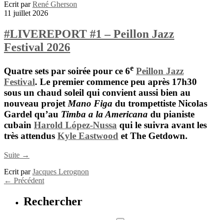
Ecrit par
René Gherson
11 juillet 2026
#LIVEREPORT #1 – Peillon Jazz
Festival 2026
e
Quatre sets par soirée pour ce 6
Peillon Jazz
Festival
. Le premier commence peu après 17h30
sous un chaud soleil qui convient aussi bien au
nouveau projet
Mano Figa
du trompettiste
Nicolas
Gardel
qu’au
Timba a la Americana
du pianiste
cubain
Harold López-Nussa
qui le suivra avant les
très attendus
Kyle Eastwood
et The Getdown.
Suite →
Ecrit par
Jacques Lerognon
←
Précédent
Rechercher