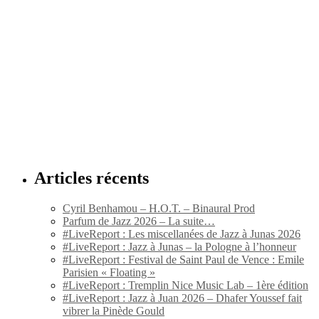
Articles récents
Cyril Benhamou – H.O.T. – Binaural Prod
Parfum de Jazz 2026 – La suite…
#LiveReport : Les miscellanées de Jazz à Junas 2026
#LiveReport : Jazz à Junas – la Pologne à l’honneur
#LiveReport : Festival de Saint Paul de Vence : Emile
Parisien « Floating »
#LiveReport : Tremplin Nice Music Lab – 1ère édition
#LiveReport : Jazz à Juan 2026 – Dhafer Youssef fait
vibrer la Pinède Gould