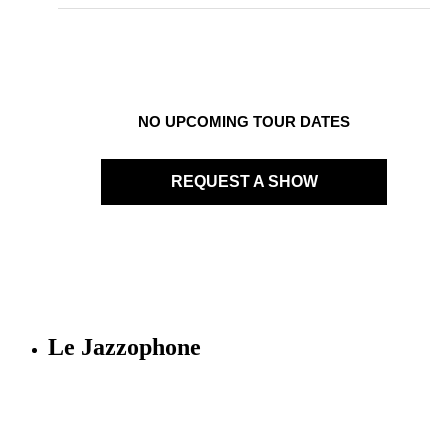
NO UPCOMING TOUR DATES
REQUEST A SHOW
Le Jazzophone
Imago records & production
36 rue Richelmi - 06300 Nice - France