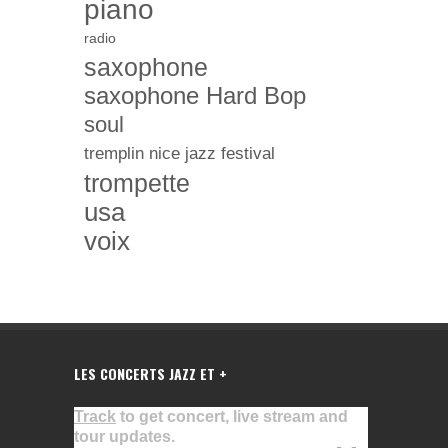
piano
radio
saxophone
saxophone Hard Bop
soul
tremplin nice jazz festival
trompette
usa
voix
LES CONCERTS JAZZ ET +
Track
to get concert, live stream and
tour updates.