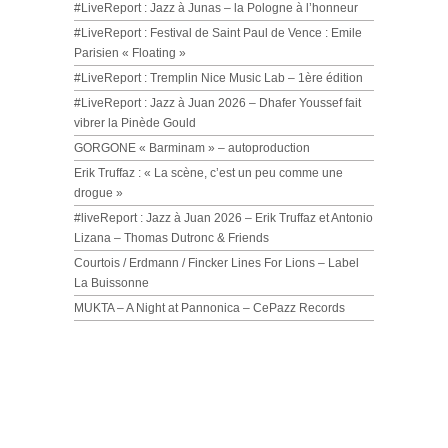
#LiveReport : Jazz à Junas – la Pologne à l’honneur
#LiveReport : Festival de Saint Paul de Vence : Emile
Parisien « Floating »
#LiveReport : Tremplin Nice Music Lab – 1ère édition
#LiveReport : Jazz à Juan 2026 – Dhafer Youssef fait
vibrer la Pinède Gould
GORGONE « Barminam » – autoproduction
Erik Truffaz : « La scène, c’est un peu comme une
drogue »
#liveReport : Jazz à Juan 2026 – Erik Truffaz et Antonio
Lizana – Thomas Dutronc & Friends
Courtois / Erdmann / Fincker Lines For Lions – Label
La Buissonne
MUKTA – A Night at Pannonica – CePazz Records