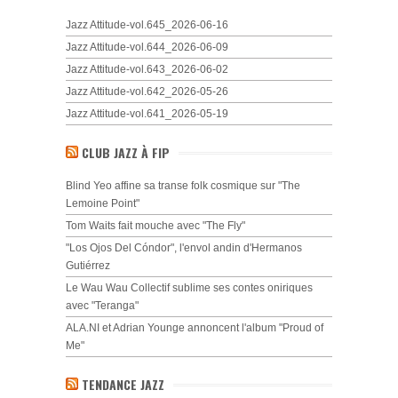
Jazz Attitude-vol.645_2026-06-16
Jazz Attitude-vol.644_2026-06-09
Jazz Attitude-vol.643_2026-06-02
Jazz Attitude-vol.642_2026-05-26
Jazz Attitude-vol.641_2026-05-19
CLUB JAZZ À FIP
Blind Yeo affine sa transe folk cosmique sur "The
Lemoine Point"
Tom Waits fait mouche avec "The Fly"
"Los Ojos Del Cóndor", l'envol andin d'Hermanos
Gutiérrez
Le Wau Wau Collectif sublime ses contes oniriques
avec "Teranga"
ALA.NI et Adrian Younge annoncent l'album "Proud of
Me"
TENDANCE JAZZ