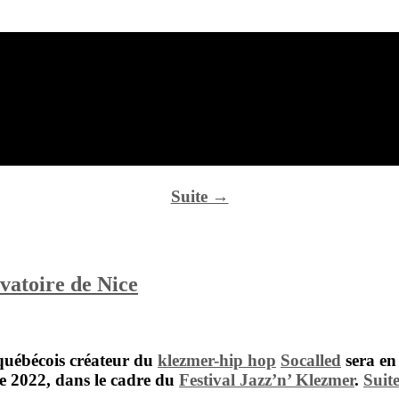
Suite →
vatoire de Nice
québécois créateur du
klezmer-hip hop
Socalled
sera en
e 2022, dans le cadre du
Festival Jazz’n’ Klezmer
.
Suit