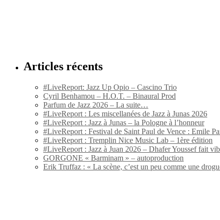
Articles récents
#LiveReport: Jazz Up Opio – Cascino Trio
Cyril Benhamou – H.O.T. – Binaural Prod
Parfum de Jazz 2026 – La suite…
#LiveReport : Les miscellanées de Jazz à Junas 2026
#LiveReport : Jazz à Junas – la Pologne à l’honneur
#LiveReport : Festival de Saint Paul de Vence : Emile Par
#LiveReport : Tremplin Nice Music Lab – 1ère édition
#LiveReport : Jazz à Juan 2026 – Dhafer Youssef fait vi
GORGONE « Barminam » – autoproduction
Erik Truffaz : « La scène, c’est un peu comme une drogu