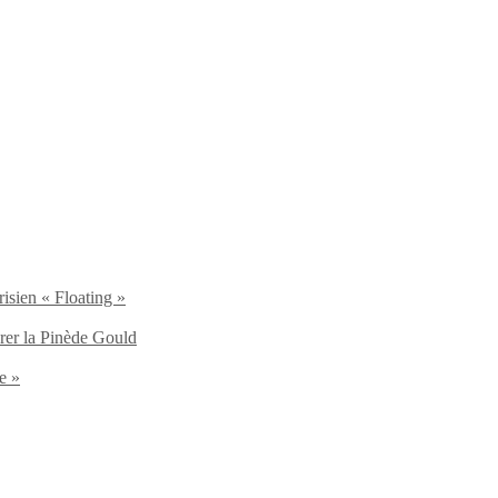
isien « Floating »
brer la Pinède Gould
e »