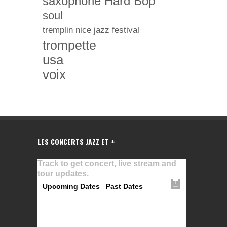
saxophone Hard Bop
soul
tremplin nice jazz festival
trompette
usa
voix
LES CONCERTS JAZZ ET +
Track
to get concert, live stream and
tour updates.
Upcoming Dates
Past Dates