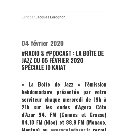
Ecrit par
Jacques Lerognon
04 février 2020
#RADIO & #PODCAST : LA BOÎTE DE
JAZZ DU 05 FÉVRIER 2020
SPÉCIALE JO KAIAT
« La Boîte de Jazz »
l’émission
hebdomadaire présentée par votre
serviteur chaque mercredi de 19h à
21h sur les ondes d’
Agora Côte
d’Azur
94. FM (Cannes et Grasse)
94.10 FM (Nice) et 88.9 FM (Monaco,
Menton) ou
agoracotedazur.fr
reçoit