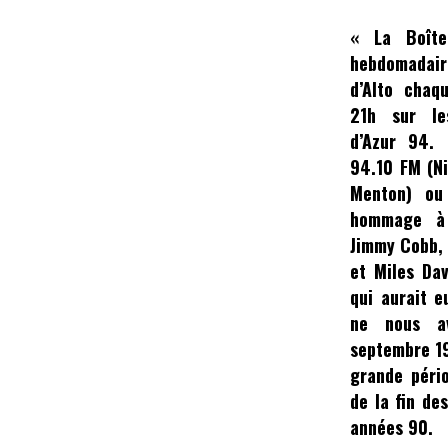
« La Boît
hebdomadai
d’Alto
chaqu
21h sur le
d’Azur
94. F
94.10 FM (N
Menton) o
hommage à 
Jimmy Cobb
et
Miles Dav
qui aurait e
ne nous a
septembre 19
grande pério
de la fin de
années 90.