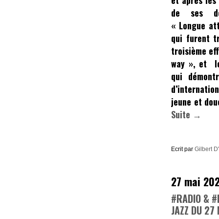
et après les
de ses de
«
Longue at
qui furent t
troisième ef
way »
, et l
qui démontr
d’internatio
jeune et dou
Suite →
Ecrit par
Gilbert D
27 mai 20
#RADIO & #
JAZZ DU 27