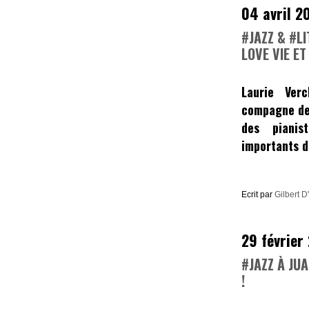
04 avril 2
#JAZZ & #LI
LOVE VIE E
Laurie Verc
compagne d
des pianis
importants d
Ecrit par
Gilbert D
29 février
#JAZZ À JU
!