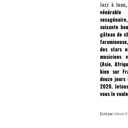
Jazz à Juan
,
vénérable
sexagénaire
soixante bou
gâteau de c
faramineuse,
des stars e
musiciens 
(Asie, Afriq
bien sur Fr
douze jours 
2020. Jetons
vous le voul
Ecrit par
Gilbert D