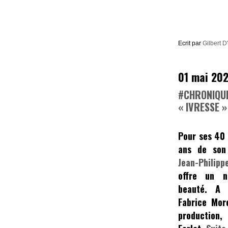
Ecrit par
Gilbert D
01 mai 20
#CHRONIQUE
« IVRESSE 
Pour ses 40 
ans de son 
Jean-Philipp
offre un n
beauté. A 
Fabrice Mor
productio