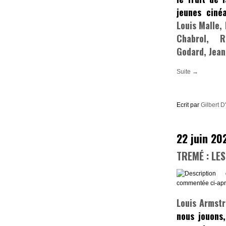
jeunes ciné
Louis Malle,
Chabrol,
Ro
Godard,
Jean
Suite →
Ecrit par
Gilbert D
22 juin 20
TREMÉ : LE
Louis Armst
nous jouons,