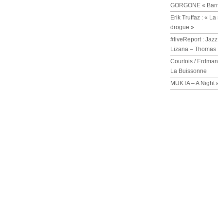
GORGONE « Barmi
Erik Truffaz : « 
drogue »
#liveReport : Jazz
Lizana – Thomas 
Courtois / Erdman
La Buissonne
MUKTA – A Night 