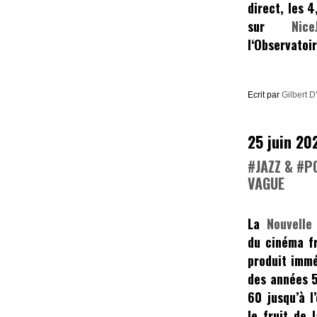
direct, les 4
sur
NiceJaz
l
‘Observatoi
Ecrit par
Gilbert D
25 juin 20
#JAZZ & #P
VAGUE
La
Nouvelle 
du cinéma fr
produit immé
des années 5
60 jusqu’à l
le fruit de 