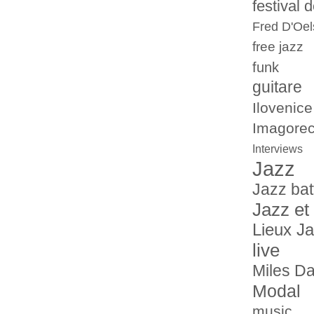
festival 
Fred D'Oel
free jazz
funk
guitare
Ilovenice
Imagorec
Interviews
Jazz
Jazz bat
Jazz et
Lieux J
live
Miles Da
Modal
music