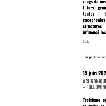
rangs de ce
futurs gra
toutes d’
cacophonies
structures
influencé le
Suite →
Ecrit par
Monique 
15 juin 20
#CHRONIQUE
« FOLLOWIN
Troisième 