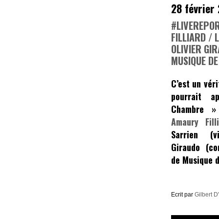
28 février
#LIVEREPOR
FILLIARD /
OLIVIER GI
MUSIQUE DE
C’est un vér
pourrait 
Chambre »
Amaury Fill
Sarrien
(vi
Giraudo
(con
de Musique d
Ecrit par
Gilbert D