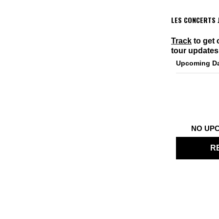
LES CONCERTS J
Track
to get 
tour updates
Upcoming D
NO UP
R