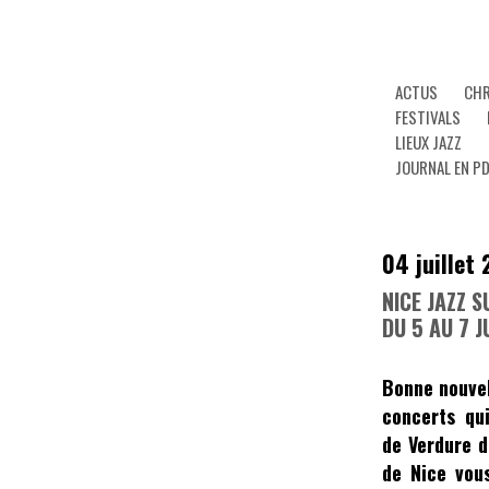
ACTUS
CHR
FESTIVALS
LIEUX JAZZ
JOURNAL EN P
04 juillet
NICE JAZZ 
DU 5 AU 7 J
Bonne nouvel
concerts qu
de Verdure
d
de Nice vous