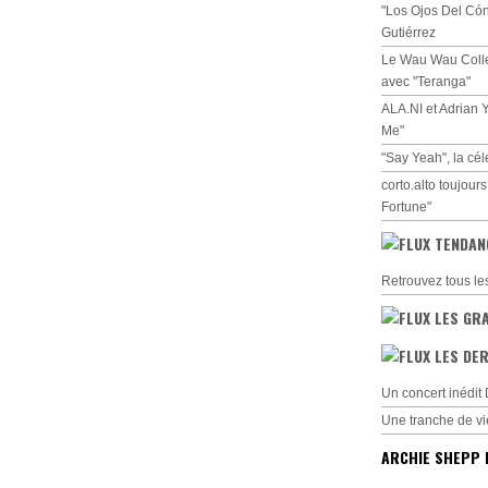
"Los Ojos Del Cón
Gutiérrez
Le Wau Wau Collec
avec "Teranga"
ALA.NI et Adrian 
Me"
"Say Yeah", la cé
corto.alto toujour
Fortune"
TENDAN
Retrouvez tous le
LES GR
LES DER
Un concert inédi
Une tranche de vi
ARCHIE SHEPP 