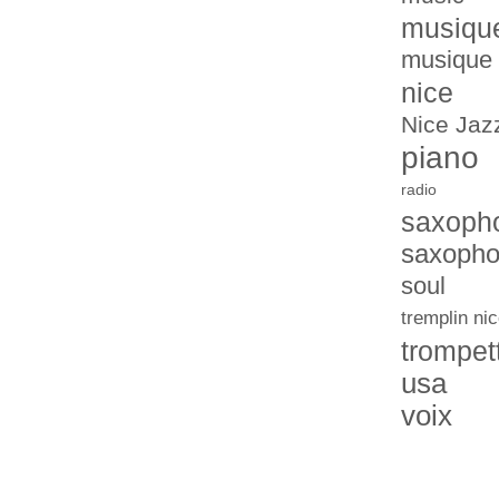
musiqu
musique 
nice
Nice Jazz
piano
radio
saxoph
saxopho
soul
tremplin nic
trompet
usa
voix