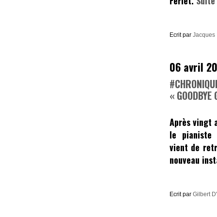
Ferlet
.
Suit
Ecrit par
Jacques
06 avril 2
#CHRONIQU
« GOODBYE
Après vingt 
le pianiste
vient de ret
nouveau inst
Ecrit par
Gilbert D