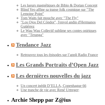
Les lueurs magnétiques de Bibio & Dorian Concept
Blind Yeo affine sa transe folk cosmique sur "The
Lemoine Point"
Tom Waits fait mouche avec "The Fly"
"Los Ojos Del Cóndor", l'envol andin d'Hermanos
Gutiérrez
Le Wau Wau Collectif sublime ses contes oniriques
avec "Teranga"
Tendance Jazz
Retrouvez tous les épisodes sur l’appli Radio France
Les Grands Portraits d’Open Jazz
Les dernières nouvelles du jazz
Un concert inédit D’ELLA, Copenhague 66
Une tranche de vie avec René Urtreger;
Archie Shepp par Z@ius