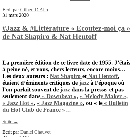
Ecrit par
Gilbert D'Alto
31 mars 2020
#Jazz & #Littérature « Ecoutez-moi ça »
de Nat Shapiro & Nat Hentoff
La première édition de ce livre date de 1955. J’étais
à peine né, et vous, chers lecteurs, encore moins…
Les deux auteurs :
Nat Shapiro
et
Nat Hentoff
,
étaient d’éminents critiques de
jazz
à l’époque où
l’on parlait souvent de
jazz
dans la presse, et pas
seulement dans
« Downbeat »,
« Melody Maker »,
« Jazz Hot »
,
« Jazz Magazine »
, ou « le
« Bulletin
du Hot Club de France »
…
Suite →
Ecrit par
Daniel Chauvet