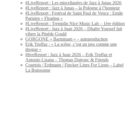
#LiveReport : Les miscellanées de Jazz à Junas 2026
#LiveReport : Jazz à Junas – la Pologne à l’honneur
#LiveReport : Festival de Saint Paul de Vence : Emile
Parisien « Floating »
#LiveReport : Tremplin Nice Music Lab – 1ère édition
#LiveReport : Jazz à Juan 2026 – Dhafer Youssef fait
vibrer la Pinède Gould
GORGONE « Barminam » – autoproduction
Erik Truffaz : « La scène, c’est un peu comme une
drogue »
#liveReport : Jazz à Juan 2026 – Erik Truffaz et
Antonio Lizana – Thomas Dutronc & Friends
Courtois / Erdmann / Fincker Lines For Lions – Label
La Buissonne