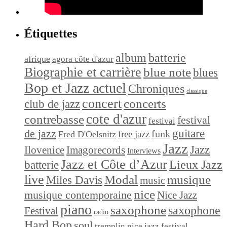
Étiquettes
album
batterie
afrique
agora côte d'azur
Biographie et carrière
blue note
blues
Bop et Jazz actuel
Chroniques
classique
concert
concerts
club de jazz
cote d'azur
contrebasse
festival
festival
de jazz
guitare
funk
free jazz
Fred D'Oelsnitz
Jazz
Jazz
Ilovenice
Imagorecords
Interviews
Jazz et Côte d’Azur
Lieux Jazz
batterie
live
Modal
musique
Miles Davis
music
nice
musique contemporaine
Nice Jazz
piano
saxophone
saxophone
Festival
radio
Hard Bop
soul
tremplin nice jazz festival