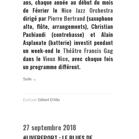
ans, chaque année au début du mois
de Février le
Nice Jazz Orchestra
dirigé par
Pierre Bertrand
(saxophone
alto, flûte, arrangements),
Christian
Pachiaudi
(contrebasse) et
Alain
Asplanato
(batterie) investit pendant
un week-end le
Théâtre Francis Gag
dans le
Vieux Nice
, avec chaque fois
un programme différent.
Suite →
Ecrit par
Gilbert D'Alto
27 septembre 2018
#LIVEREPORT : LE BLUES DE