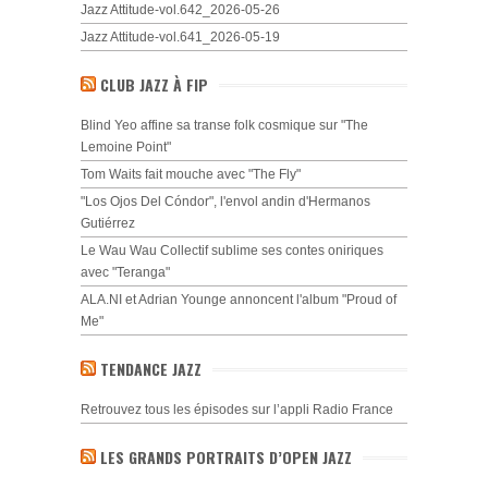
Jazz Attitude-vol.642_2026-05-26
Jazz Attitude-vol.641_2026-05-19
CLUB JAZZ À FIP
Blind Yeo affine sa transe folk cosmique sur "The
Lemoine Point"
Tom Waits fait mouche avec "The Fly"
"Los Ojos Del Cóndor", l'envol andin d'Hermanos
Gutiérrez
Le Wau Wau Collectif sublime ses contes oniriques
avec "Teranga"
ALA.NI et Adrian Younge annoncent l'album "Proud of
Me"
TENDANCE JAZZ
Retrouvez tous les épisodes sur l’appli Radio France
LES GRANDS PORTRAITS D’OPEN JAZZ