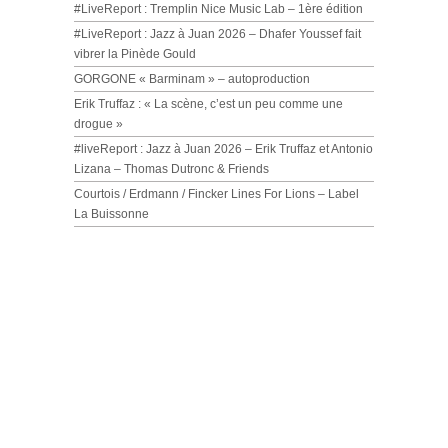
#LiveReport : Tremplin Nice Music Lab – 1ère édition
#LiveReport : Jazz à Juan 2026 – Dhafer Youssef fait
vibrer la Pinède Gould
GORGONE « Barminam » – autoproduction
Erik Truffaz : « La scène, c’est un peu comme une
drogue »
#liveReport : Jazz à Juan 2026 – Erik Truffaz et Antonio
Lizana – Thomas Dutronc & Friends
Courtois / Erdmann / Fincker Lines For Lions – Label
La Buissonne