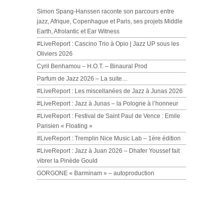
Simon Spang-Hanssen raconte son parcours entre
jazz, Afrique, Copenhague et Paris, ses projets Middle
Earth, Afrolantic et Ear Witness
#LiveReport : Cascino Trio à Opio | Jazz UP sous les
Oliviers 2026
Cyril Benhamou – H.O.T. – Binaural Prod
Parfum de Jazz 2026 – La suite…
#LiveReport : Les miscellanées de Jazz à Junas 2026
#LiveReport : Jazz à Junas – la Pologne à l’honneur
#LiveReport : Festival de Saint Paul de Vence : Emile
Parisien « Floating »
#LiveReport : Tremplin Nice Music Lab – 1ère édition
#LiveReport : Jazz à Juan 2026 – Dhafer Youssef fait
vibrer la Pinède Gould
GORGONE « Barminam » – autoproduction