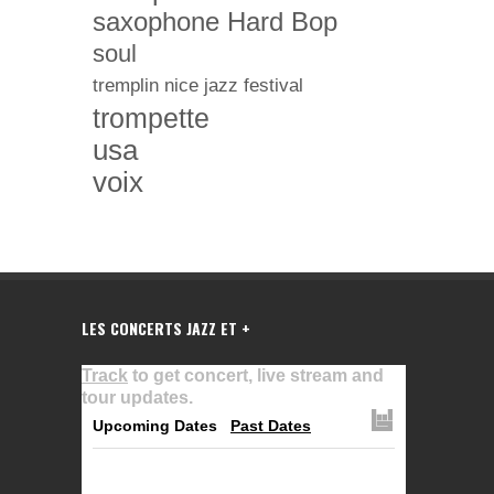
saxophone Hard Bop
soul
tremplin nice jazz festival
trompette
usa
voix
LES CONCERTS JAZZ ET +
Track
to get concert, live stream and
tour updates.
Upcoming Dates
Past Dates