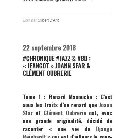
Ecrit par
Gilbert D'Alto
22 septembre 2018
#CHRONIQUE #JAZZ & #BD :
« JEANGOT » JOANN SFAR &
CLÉMENT OUBRERIE
Tome 1 : Renard Manouche :
C’est
sous les traits d’un renard que
Joann
Sfar
et
Clément Oubrerie
ont, avec
une grande originalité, décidé de
raconter « une vie de
Django
Reinhardt
» qui est d’ailleurs le sous-