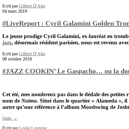
Ecrit par
Gilbert D'Alto
04 mars 2019
#LiveReport : Cyril Galamini Golden Tro
Le jeune prodige
Cyril Galamini
, ex-lauréat en trom
jazz
, désormais résident parisien, nous est revenu av
Ecrit par
Gilbert D'Alto
08 octobre 2018
#JAZZ COOKIN’ Le Gaspacho… ou la douc
Cet été, mes nombreux pas dans le dédale des petites
nom de
Naima
. Situé dans le quartier « Alameda », il
autre qu’une référence à l’album Moodswing de J
Suite →
Ecrit par
Leslie Leveque