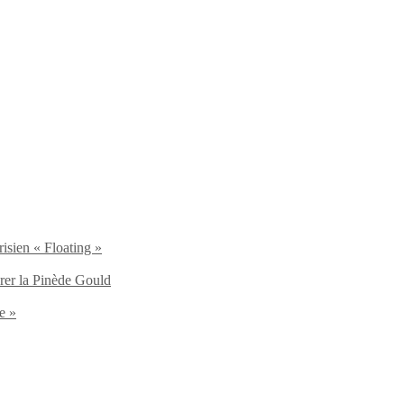
isien « Floating »
brer la Pinède Gould
e »