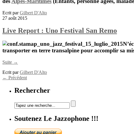
des
Alpes-Maritimes
(Enfants, personne âgées, malades
Ecrit par
Gilbert D'Alto
27 août 2015
Live Report : Uno Festival San Remo
N’éc
transporter en terre transalpine pour accomplir sa mis
Suite →
Ecrit par
Gilbert D'Alto
←
Précédent
Rechercher
Soutenez Le Jazzophone !!!