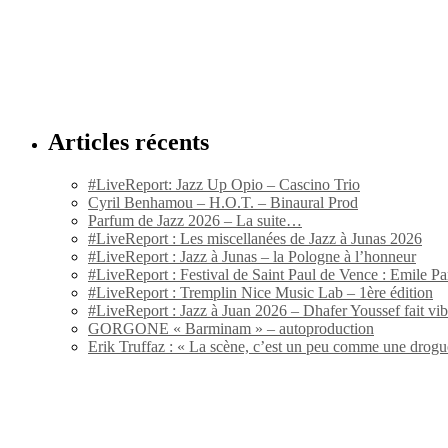
Articles récents
#LiveReport: Jazz Up Opio – Cascino Trio
Cyril Benhamou – H.O.T. – Binaural Prod
Parfum de Jazz 2026 – La suite…
#LiveReport : Les miscellanées de Jazz à Junas 2026
#LiveReport : Jazz à Junas – la Pologne à l’honneur
#LiveReport : Festival de Saint Paul de Vence : Emile Par
#LiveReport : Tremplin Nice Music Lab – 1ère édition
#LiveReport : Jazz à Juan 2026 – Dhafer Youssef fait vi
GORGONE « Barminam » – autoproduction
Erik Truffaz : « La scène, c’est un peu comme une drogu