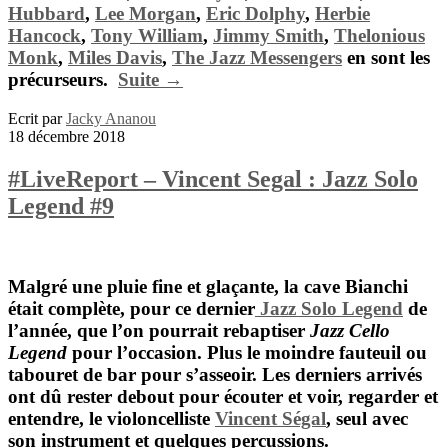
Hubbard
,
Lee Morgan
,
Eric Dolphy
,
Herbie
Hancock
,
Tony William
,
Jimmy Smith
,
Thelonious
Monk
,
Miles Davis
,
The Jazz Messengers
en sont les
précurseurs.
Suite →
Ecrit par
Jacky Ananou
18 décembre 2018
#LiveReport – Vincent Segal : Jazz Solo
Legend #9
Malgré une pluie fine et glaçante, la cave Bianchi
était complète, pour ce dernier
Jazz Solo Legend
de
l’année, que l’on pourrait rebaptiser
Jazz Cello
Legend
pour l’occasion. Plus le moindre fauteuil ou
tabouret de bar pour s’asseoir. Les derniers arrivés
ont dû rester debout pour écouter et voir, regarder et
entendre, le violoncelliste
Vincent Ségal
, seul avec
son instrument et quelques percussions
.