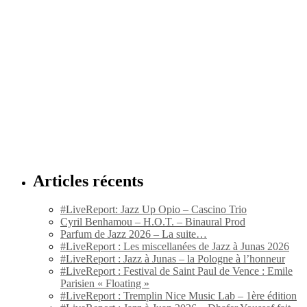
Articles récents
#LiveReport: Jazz Up Opio – Cascino Trio
Cyril Benhamou – H.O.T. – Binaural Prod
Parfum de Jazz 2026 – La suite…
#LiveReport : Les miscellanées de Jazz à Junas 2026
#LiveReport : Jazz à Junas – la Pologne à l’honneur
#LiveReport : Festival de Saint Paul de Vence : Emile
Parisien « Floating »
#LiveReport : Tremplin Nice Music Lab – 1ère édition