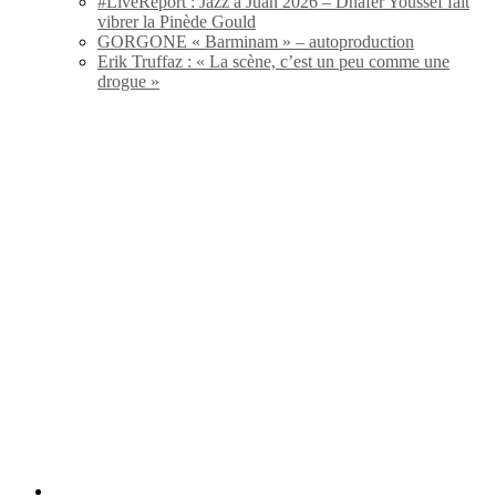
#LiveReport : Jazz à Juan 2026 – Dhafer Youssef fait
vibrer la Pinède Gould
GORGONE « Barminam » – autoproduction
Erik Truffaz : « La scène, c’est un peu comme une
drogue »