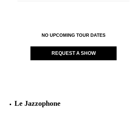
NO UPCOMING TOUR DATES
REQUEST A SHOW
Le Jazzophone
Imago records & production
36 rue Richelmi - 06300 Nice - France