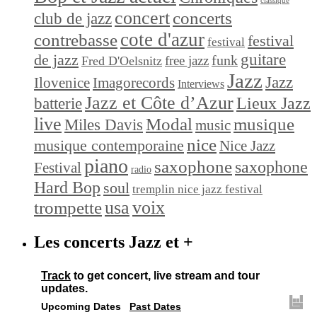
classique
concert
concerts
club de jazz
cote d'azur
contrebasse
festival
festival
de jazz
guitare
funk
free jazz
Fred D'Oelsnitz
Jazz
Jazz
Ilovenice
Imagorecords
Interviews
Jazz et Côte d’Azur
Lieux Jazz
batterie
live
Modal
musique
Miles Davis
music
nice
musique contemporaine
Nice Jazz
piano
saxophone
saxophone
Festival
radio
Hard Bop
soul
tremplin nice jazz festival
trompette
usa
voix
Les concerts Jazz et +
Track
to get concert, live stream and tour
updates.
Upcoming Dates
Past Dates