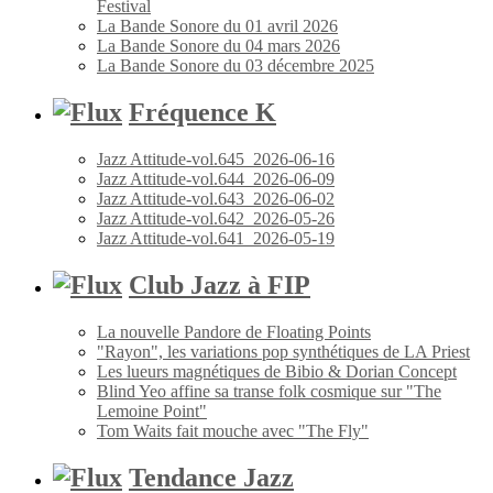
Festival
La Bande Sonore du 01 avril 2026
La Bande Sonore du 04 mars 2026
La Bande Sonore du 03 décembre 2025
Fréquence K
Jazz Attitude-vol.645_2026-06-16
Jazz Attitude-vol.644_2026-06-09
Jazz Attitude-vol.643_2026-06-02
Jazz Attitude-vol.642_2026-05-26
Jazz Attitude-vol.641_2026-05-19
Club Jazz à FIP
La nouvelle Pandore de Floating Points
"Rayon", les variations pop synthétiques de LA Priest
Les lueurs magnétiques de Bibio & Dorian Concept
Blind Yeo affine sa transe folk cosmique sur "The
Lemoine Point"
Tom Waits fait mouche avec "The Fly"
Tendance Jazz