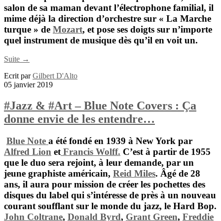
salon de sa maman devant l’électrophone familial, il
mime déjà la direction d’orchestre sur « La Marche
turque » de
Mozart
, et pose ses doigts sur n’importe
quel instrument de musique dès qu’il en voit un.
Suite →
Ecrit par
Gilbert D'Alto
05 janvier 2019
#Jazz & #Art – Blue Note Covers : Ça
donne envie de les entendre…
Blue Note
a été fondé en 1939 à New York par
Alfred Lion
et
Francis Wolff.
C’est à partir de 1955
que le duo sera rejoint, à leur demande, par un
jeune graphiste américain,
Reid Miles
. Âgé de 28
ans, il aura pour mission de créer les pochettes des
disques du label qui s’intéresse de près à un nouveau
courant soufflant sur le monde du
jazz
, le
Hard Bop
.
John Coltrane
,
Donald Byrd
,
Grant Green
,
Freddie