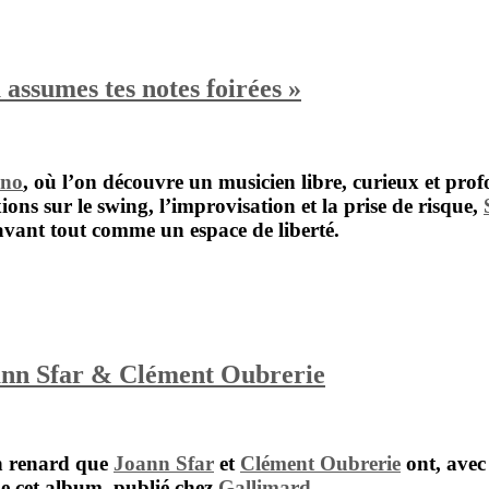
ssumes tes notes foirées »
ino
, où l’on découvre un musicien libre, curieux et prof
exions sur le swing, l’improvisation et la prise de risque,
 avant tout comme un espace de liberté.
ann Sfar & Clément Oubrerie
un renard que
Joann Sfar
et
Clément Oubrerie
ont, avec 
 de cet album, publié chez
Gallimard
.