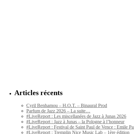
Articles récents
Cyril Benhamou – H.O.T. – Binaural Prod
Parfum de Jazz 2026 – La suite…
#LiveReport : Les miscellanées de Jazz à Junas 2026
#LiveReport : Jazz à Junas – la Pologne à l’honneur
#LiveReport : Festival de Saint Paul de Vence : Emile Par
#LiveReport : Tremplin Nice Music Lab – 1ère édition