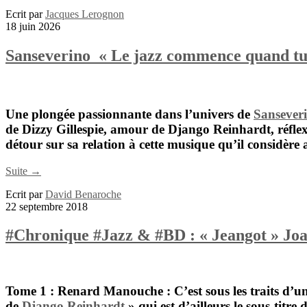
Ecrit par
Jacques Lerognon
18 juin 2026
Sanseverino « Le jazz commence quand tu a
Une plongée passionnante dans l’univers de
Sansever
de
Dizzy Gillespie
, amour de
Django Reinhardt
, réfl
détour sur sa relation à cette musique qu’il considère
Suite →
Ecrit par
David Benaroche
22 septembre 2018
#Chronique #Jazz & #BD : « Jeangot » Jo
Tome 1 : Renard Manouche :
C’est sous les traits d’
de
Django Reinhardt
» qui est d’ailleurs le sous-titre